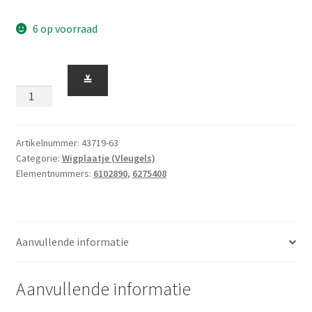
6 op voorraad
Wigplaatje
≚
4
x
4
Symmetrisch
Artikelnummer:
43719-63
Categorie:
Wigplaatje (Vleugels)
met
Elementnummers:
6102890
,
6275408
Inkeping
Donkerblauw
aantal
Aanvullende informatie
Aanvullende informatie