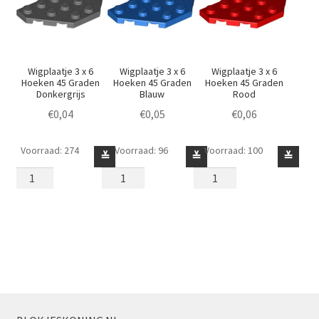
Wigplaatje 3 x 6
Wigplaatje 3 x 6
Wigplaatje 3 x 6
Hoeken 45 Graden
Hoeken 45 Graden
Hoeken 45 Graden
Donkergrijs
Blauw
Rood
€
0,04
€
0,05
€
0,06
Voorraad: 274
Voorraad: 96
Voorraad: 100
Wigplaatje
Wigplaatje
Wigplaatje
≚
≚
≚
3
3
3
x
x
x
6
6
6
Hoeken
Hoeken
Hoeken
45
45
45
Graden
Graden
Graden
Donkergrijs
Blauw
Rood
aantal
aantal
aantal