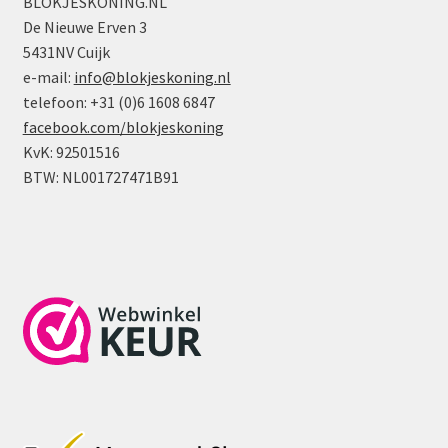
BLOKJESKONING.NL
De Nieuwe Erven 3
5431NV Cuijk
e-mail:
info@blokjeskoning.nl
telefoon: +31 (0)6 1608 6847
facebook.com/blokjeskoning
KvK: 92501516
BTW: NL001727471B91