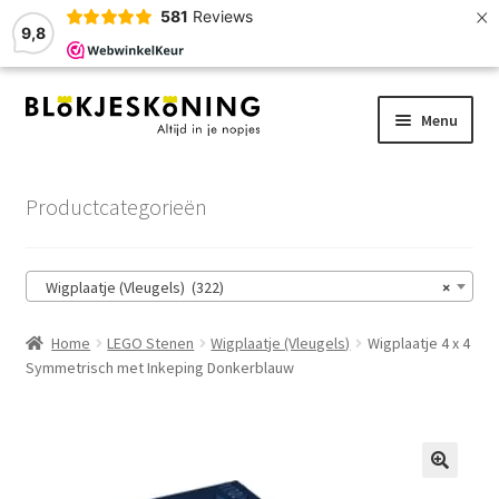
×
581
Reviews
9,8
Ga
Ga
Menu
door
naar
naar
de
Home
navigatie
inhoud
Productcategorieën
LEGO-Stenen
Wigplaatje (Vleugels) (322)
×
Winkelmand
Home
LEGO Stenen
Wigplaatje (Vleugels)
Wigplaatje 4 x 4
Afrekenen
Symmetrisch met Inkeping Donkerblauw
Account
Zoekhulp