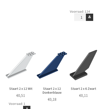
Staart
Voorraad: 124
1
≚
x
4
Blauw
aantal
Staart 2 x 12 Wit
Staart 2 x 12
Staart 2 x 6 Zwart
Donkerblauw
€
0,51
€
0,11
€
0,18
Voorraad: 1
Staart
Staart
Staart