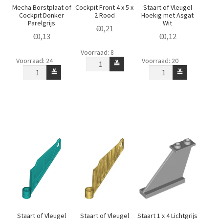
Mecha Borstplaat of
Cockpit Front 4 x 5 x
Staart of Vleugel
Cockpit Donker
2 Rood
Hoekig met Asgat
Parelgrijs
Wit
€
0,21
€
0,13
€
0,12
Cockpit
Voorraad: 8
Mecha
Staart
Front
Voorraad: 24
Voorraad: 20
≚
Borstplaat
of
4
≚
≚
of
Vleugel
x
Cockpit
Hoekig
5
Donker
met
x
Parelgrijs
Asgat
2
aantal
Wit
Rood
aantal
aantal
Staart of Vleugel
Staart of Vleugel
Staart 1 x 4 Lichtgrijs