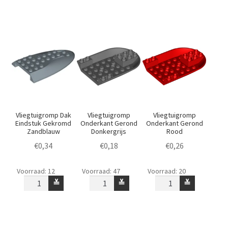
aantal
aantal
Vliegtuigromp Dak
Vliegtuigromp
Vliegtuigromp
Eindstuk Gekromd
Onderkant Gerond
Onderkant Gerond
Zandblauw
Donkergrijs
Rood
€
0,34
€
0,18
€
0,26
Vliegtuigromp
Vliegtuigromp
Vliegtuigromp
Voorraad: 12
Voorraad: 47
Voorraad: 20
Dak
Onderkant
Onderkant
≚
≚
≚
Eindstuk
Gerond
Gerond
Gekromd
Donkergrijs
Rood
Zandblauw
aantal
aantal