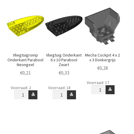
aantal
Vliegtuigromp
Vliegtuig Onderkant
Mecha Cockpit 4 x 2
Onderkant Parabool
6 x 10 Parabool
x 3 Donkergrijs
Neongeel
Zwart
€
0,28
€
0,21
€
0,33
Mecha
Voorraad: 17
Vliegtuigromp
Vliegtuig
Cockpit
Voorraad: 2
Voorraad: 18
≚
Onderkant
Onderkant
4
≚
≚
Parabool
6
x
Neongeel
x
2
aantal
10
x
Parabool
3
Zwart
Donkergrijs