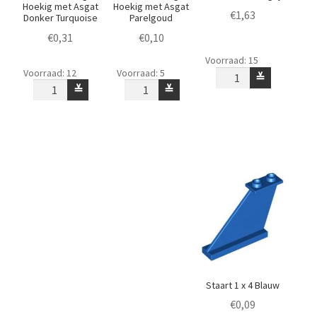
Hoekig met Asgat
Hoekig met Asgat
€
1,63
Donker Turquoise
Parelgoud
€
0,31
€
0,10
Staart
Voorraad: 15
Staart
Staart
1
Voorraad: 12
Voorraad: 5
≚
of
of
x
≚
≚
Vleugel
Vleugel
4
Hoekig
Hoekig
Lichtgrijs
met
met
aantal
Asgat
Asgat
Donker
Parelgoud
Turquoise
aantal
aantal
Staart 1 x 4 Blauw
€
0,09