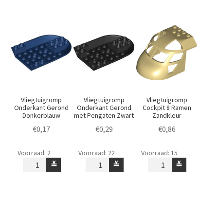
aantal
Vliegtuigromp
Vliegtuigromp
Vliegtuigromp
Onderkant Gerond
Onderkant Gerond
Cockpit 8 Ramen
Donkerblauw
met Pengaten Zwart
Zandkleur
€
0,17
€
0,29
€
0,86
Vliegtuigromp
Vliegtuigromp
Vliegtuigromp
Voorraad: 2
Voorraad: 22
Voorraad: 15
Onderkant
Onderkant
Cockpit
≚
≚
≚
Gerond
Gerond
8
Donkerblauw
met
Ramen
aantal
Pengaten
Zandkleur
Zwart
aantal