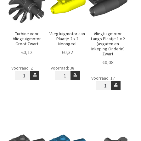
Turbine voor
Vliegtuigmotor aan
Vliegtuigmotor
Vliegtuigmotor
Plaatje 2 x 2
Langs Plaatje 1 x 2
Groot Zwart
Neongeel
(asgaten en
Inkeping Onderin)
€
0,12
€
0,32
Zwart
€
0,08
Turbine
Vliegtuigmotor
Voorraad: 2
Voorraad: 38
voor
aan
Vliegtuigmotor
≚
≚
Voorraad: 17
Vliegtuigmotor
Plaatje
Langs
≚
Groot
2
Plaatje
Zwart
x
1
aantal
2
x
Neongeel
2
aantal
(asgaten
en
Inkeping