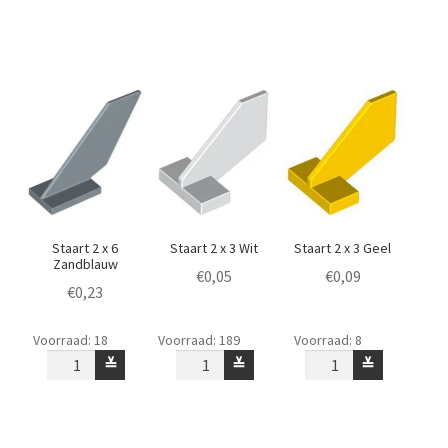
Donkerrood
opdruk
Neongeel
aantal
108
aantal
Rood
aantal
Staart 2 x 6
Staart 2 x 3 Wit
Staart 2 x 3 Geel
Zandblauw
€
0,05
€
0,09
€
0,23
Staart
Staart
Staart
Voorraad: 18
Voorraad: 189
Voorraad: 8
2
2
2
≚
≚
≚
x
x
x
6
3
3
Zandblauw
Wit
Geel