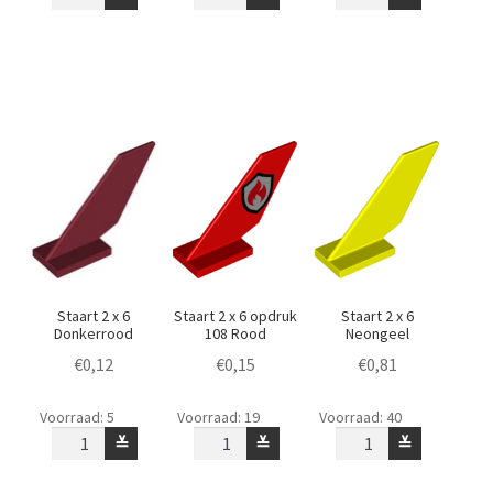
x
x
x
6
6
6
Donkergrijs
Wit
opdruk
aantal
aantal
104
Zandkleur
aantal
Staart 2 x 6
Staart 2 x 6 opdruk
Staart 2 x 6
Donkerrood
108 Rood
Neongeel
€
0,12
€
0,15
€
0,81
Staart
Staart
Staart
Voorraad: 5
Voorraad: 19
Voorraad: 40
2
2
2
≚
≚
≚
x
x
x
6
6
6