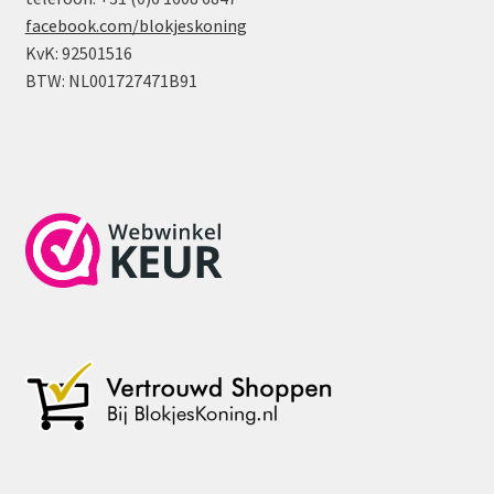
facebook.com/blokjeskoning
KvK: 92501516
BTW: NL001727471B91