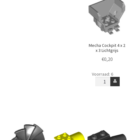
aantal
aantal
Mecha Cockpit 4 x 2
x 3 Lichtgrijs
€
0,20
Mecha
Voorraad: 6
Cockpit
≚
4
x
2
x
3
Lichtgrijs
aantal