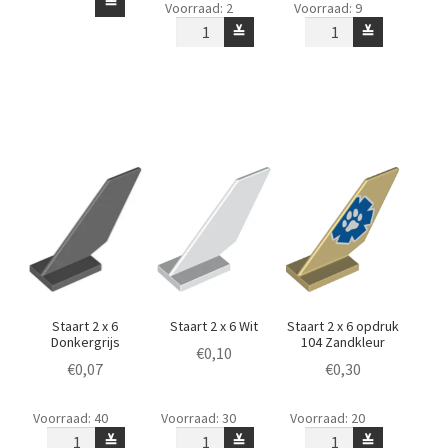
≚
Voorraad: 2
Voorraad: 9
2
2
2
≚
≚
x
x
x
12
12
6
Wit
Donkerblauw
Zwart
aantal
aantal
aantal
Staart 2 x 6
Staart 2 x 6 Wit
Staart 2 x 6 opdruk
Donkergrijs
104 Zandkleur
€
0,10
€
0,07
€
0,30
Staart
Staart
Staart
Voorraad: 40
Voorraad: 30
Voorraad: 20
2
2
2
≚
≚
≚