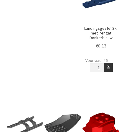
Inkeping
Inkeping
Onderin)
Onderin)
Donkergrijs
Donker
aantal
Azuurblauw
Landingsgestel Ski
aantal
met Pengat
Donkerblauw
€
0,13
Landingsgestel
Voorraad: 46
Ski
≚
met
Pengat
Donkerblauw
aantal