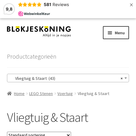
×
581
Reviews
9,8
Ga
Ga
Menu
door
naar
naar
de
Home
navigatie
inhoud
Productcategorieën
LEGO-Stenen
Vliegtuig & Staart (43)
×
Winkelmand
Home
LEGO Stenen
Voertuig
Vliegtuig & Staart
Afrekenen
Account
Vliegtuig & Staart
Zoekhulp