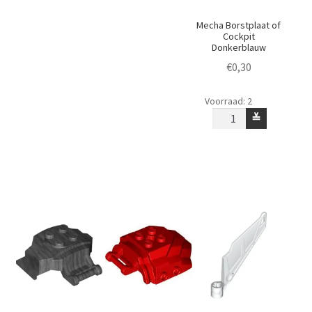
Mecha Borstplaat of
Cockpit
Donkerblauw
€
0,30
Mecha
Voorraad: 2
Borstplaat
≚
of
Cockpit
Donkerblauw
aantal