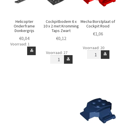
Helicopter
Cockpitbodem 6 x
Mecha Borstplaat of
Onderframe
10 x 2 met Kromming
Cockpit Rood
Donkergrijs
Taps Zwart
€
1,06
€
0,04
€
0,12
Voorraad: 1
Mecha
Voorraad: 20
Helicopter
Cockpitbodem
≚
Borstplaat
Voorraad: 27
≚
Onderframe
6
of
≚
Donkergrijs
x
Cockpit
aantal
10
Rood
x
aantal
2
met
Kromming
Taps
Zwart
aantal