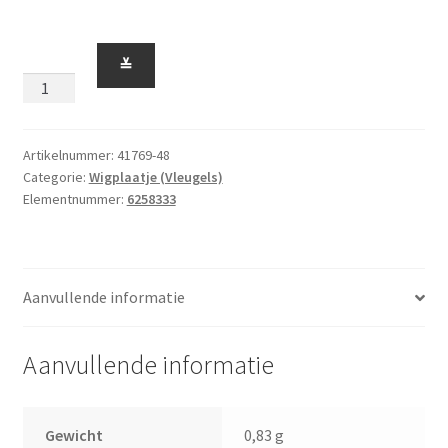
Wigplaatje
≚
2
x
4
Vleugel
Artikelnummer:
41769-48
Categorie:
Wigplaatje (Vleugels)
Rechts
Elementnummer:
6258333
Zandgroen
aantal
Aanvullende informatie
Aanvullende informatie
Gewicht
0,83 g