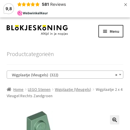
×
581
Reviews
9,8
Ga
Ga
Menu
door
naar
naar
de
Home
navigatie
inhoud
Productcategorieën
LEGO-Stenen
Wigplaatje (Vleugels) (322)
×
Winkelmand
Home
LEGO Stenen
Wigplaatje (Vleugels)
Wigplaatje 2 x 4
Afrekenen
Vleugel Rechts Zandgroen
Account
Zoekhulp