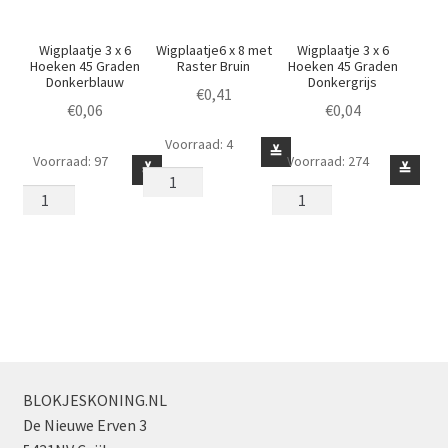
Wigplaatje 3 x 6
Wigplaatje6 x 8 met
Wigplaatje 3 x 6
Hoeken 45 Graden
Raster Bruin
Hoeken 45 Graden
Donkerblauw
Donkergrijs
€
0,41
€
0,06
€
0,04
Voorraad: 4
Wigplaatje6
≚
Voorraad: 97
Voorraad: 274
Wigplaatje
Wigplaatje
≚
≚
x
3
3
8
x
x
met
6
6
Raster
Hoeken
Hoeken
Bruin
45
45
aantal
Graden
Graden
Donkerblauw
Donkergrijs
aantal
aantal
BLOKJESKONING.NL
De Nieuwe Erven 3