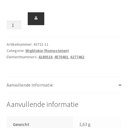
Wigblokje
≚
2
x
4
Aflopend
Artikelnummer:
43721-11
Categorie:
Wigblokje (Rompstenen)
Links
Elementnummers:
4180518
,
4570401
,
6277462
Zwart
aantal
Aanvullende informatie
Aanvullende informatie
Gewicht
1,63 g