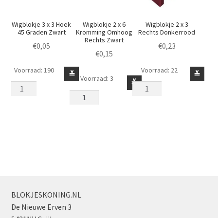
Wigblokje 3 x 3 Hoek
Wigblokje 2 x 6
Wigblokje 2 x 3
45 Graden Zwart
Kromming Omhoog
Rechts Donkerrood
Rechts Zwart
€
0,05
€
0,23
€
0,15
Voorraad: 190
Voorraad: 22
Wigblokje
Wigblokje
≚
≚
Voorraad: 3
Wigblokje
≚
3
2
2
x
x
x
3
3
6
Hoek
Rechts
Kromming
45
Donkerrood
Omhoog
Graden
aantal
Rechts
Zwart
Zwart
aantal
aantal
BLOKJESKONING.NL
De Nieuwe Erven 3