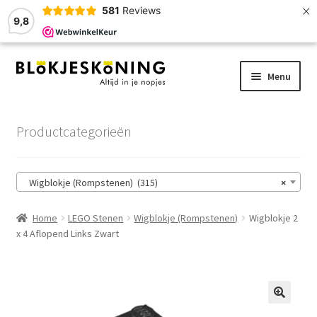
×
581
Reviews
9,8
Ga
Ga
Menu
door
naar
naar
de
Home
navigatie
inhoud
Productcategorieën
LEGO-Stenen
Wigblokje (Rompstenen) (315)
×
Winkelmand
Home
LEGO Stenen
Wigblokje (Rompstenen)
Wigblokje 2
Afrekenen
x 4 Aflopend Links Zwart
Account
Zoekhulp