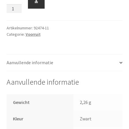
≚
2
x
6
Gekromd
Artikelnummer:
92474-11
Categorie:
Voorruit
met
Hendel
Zwart
aantal
Aanvullende informatie
Aanvullende informatie
Gewicht
2,26 g
Kleur
Zwart