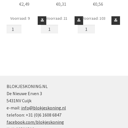
€
2,49
€
0,31
€
0,56
Voorraad: 9
Voorraad: 21
Voorraad: 103
Voorruit
Voorruit
Voorruit
≚
≚
≚
3
3
2
x
x
x
4
6
4
Schuin
Boog
Recht
2
Transp.
Transparant
Diep
Lichtblauw
aantal
Transp.
aantal
Geel
aantal
BLOKJESKONING.NL
De Nieuwe Erven 3
5431NV Cuijk
e-mail:
info@blokjeskoning.nl
telefoon: +31 (0)6 1608 6847
facebook.com/blokjeskoning