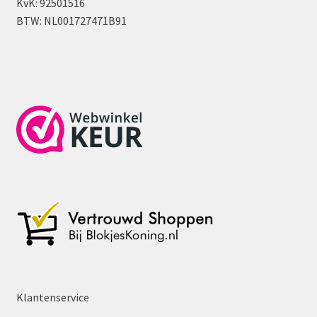
KvK: 92501516
BTW: NL001727471B91
Klantenservice