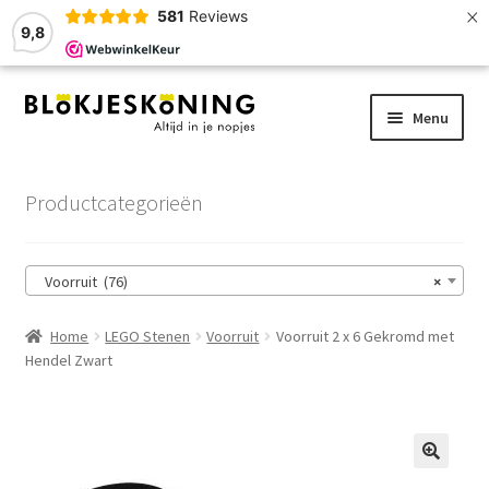
×
581
Reviews
9,8
Ga
Ga
Menu
door
naar
naar
de
Home
navigatie
inhoud
Productcategorieën
LEGO-Stenen
Voorruit (76)
×
Winkelmand
Home
LEGO Stenen
Voorruit
Voorruit 2 x 6 Gekromd met
Afrekenen
Hendel Zwart
Account
Zoekhulp