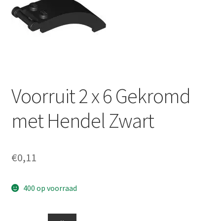
Voorruit 2 x 6 Gekromd
met Hendel Zwart
€
0,11
400 op voorraad
Voorruit