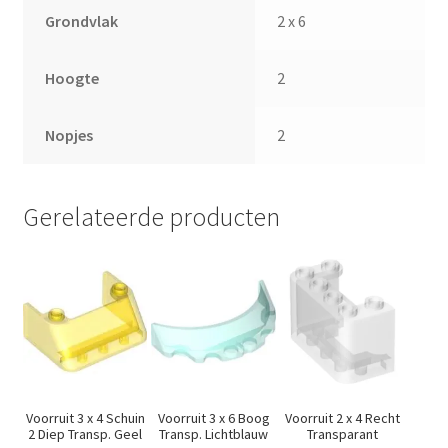
Grondvlak
2 x 6
Hoogte
2
Nopjes
2
Gerelateerde producten
Voorruit 3 x 4 Schuin
Voorruit 3 x 6 Boog
Voorruit 2 x 4 Recht
2 Diep Transp. Geel
Transp. Lichtblauw
Transparant