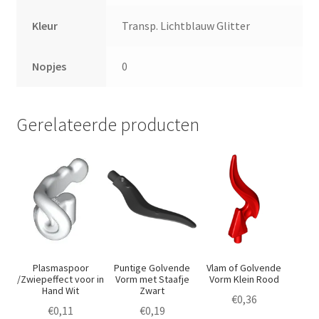
Kleur
Transp. Lichtblauw Glitter
Nopjes
0
Gerelateerde producten
Plasmaspoor
Puntige Golvende
Vlam of Golvende
/Zwiepeffect voor in
Vorm met Staafje
Vorm Klein Rood
Hand Wit
Zwart
€
0,36
€
0,11
€
0,19