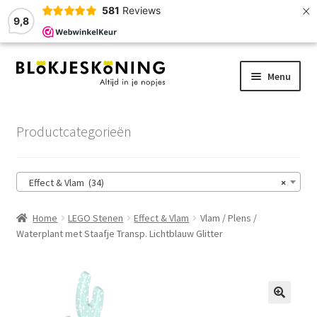
×
581
Reviews
9,8
Ga
Ga
Menu
door
naar
naar
de
Home
navigatie
inhoud
Productcategorieën
LEGO-Stenen
Effect & Vlam (34)
×
Winkelmand
Home
LEGO Stenen
Effect & Vlam
Vlam / Plens /
Afrekenen
Waterplant met Staafje Transp. Lichtblauw Glitter
Account
Zoekhulp