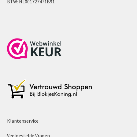
BTW: NL001727471B91
Klantenservice
Veelgestelde Vragen