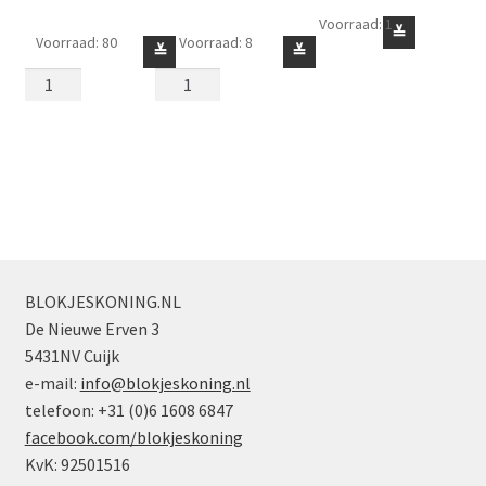
Voorraad: 1
Vlam
≚
Voorraad: 80
Voorraad: 8
Plasmaspoor
Puntige
≚
≚
of
/Zwiepeffect
Golvende
Golvende
voor
Vorm
Vorm
in
met
Klein
Hand
Staafje
Rood
Wit
Zwart
aantal
aantal
aantal
BLOKJESKONING.NL
De Nieuwe Erven 3
5431NV Cuijk
e-mail:
info@blokjeskoning.nl
telefoon: +31 (0)6 1608 6847
facebook.com/blokjeskoning
KvK: 92501516