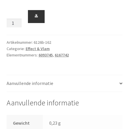
Vlam
≚
/
Plens
/
Waterplant
Artikelnummer:
6126b-162
Categorie:
Effect & Vlam
met
Elementnummers:
6093745
,
6167742
Staafje
Transp.
Lichtblauw
Glitter
Aanvullende informatie
aantal
Aanvullende informatie
Gewicht
0,23 g