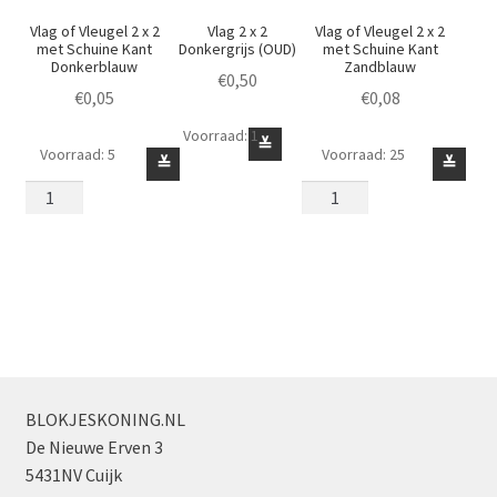
Vlag of Vleugel 2 x 2
Vlag 2 x 2
Vlag of Vleugel 2 x 2
met Schuine Kant
Donkergrijs (OUD)
met Schuine Kant
Donkerblauw
Zandblauw
€
0,50
€
0,05
€
0,08
Voorraad: 1
Vlag
≚
Voorraad: 5
Voorraad: 25
Vlag
Vlag
≚
≚
2
of
of
x
Vleugel
Vleugel
2
2
2
Donkergrijs
x
x
(OUD)
2
2
aantal
met
met
Schuine
Schuine
Kant
Kant
Donkerblauw
Zandblauw
BLOKJESKONING.NL
aantal
aantal
De Nieuwe Erven 3
5431NV Cuijk