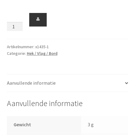
Vlag
≚
of
Vleugel
5
x
Artikelnummer:
x1435-1
Categorie:
Hek / Vlag / Bord
6
Zeshoek
Wit
aantal
Aanvullende informatie
Aanvullende informatie
Gewicht
3 g