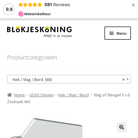
×
581
Reviews
9,8
Ga
Ga
Menu
door
naar
naar
de
Home
navigatie
inhoud
Productcategorieën
LEGO-Stenen
Hek / Vlag / Bord (60)
×
Winkelmand
Home
LEGO Stenen
Hek / Vlag / Bord
Vlag of Vleugel 5 x 6
Afrekenen
Zeshoek Wit
Account
Zoekhulp