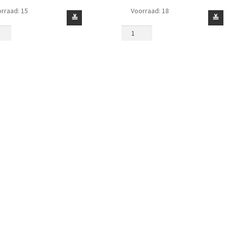
rraad: 15
Voorraad: 18
t
Staart
≚
≚
2
x
6
grijs
Zandblauw
l
aantal