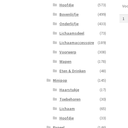
Hoofdje
(573)
Voo
Staar
Bovenlijfje
(499)
1
x
Onderlijfje
(433)
4
Lichaamsdeel
(73)
Licht
aanta
Lichaamaccessoire
(189)
Voorwerp
(308)
Wapen
(178)
Eten & Drinken
(48)
Minipop
(145)
Haarstukje
(17)
Toebehoren
(30)
Lichaam
(65)
Hoofdje
(33)
Paneel
(146)