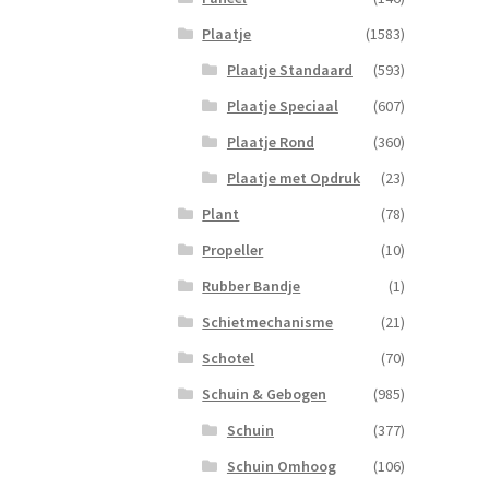
Plaatje
(1583)
Plaatje Standaard
(593)
Plaatje Speciaal
(607)
Plaatje Rond
(360)
Plaatje met Opdruk
(23)
Plant
(78)
Propeller
(10)
Rubber Bandje
(1)
Schietmechanisme
(21)
Schotel
(70)
Schuin & Gebogen
(985)
Schuin
(377)
Schuin Omhoog
(106)