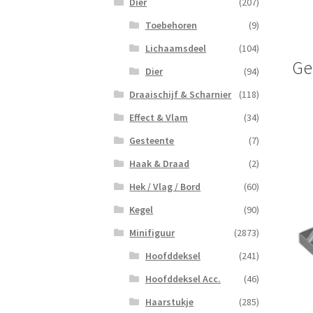
Dier
(207)
Toebehoren
(9)
Lichaamsdeel
(104)
Ge
Dier
(94)
Draaischijf & Scharnier
(118)
Effect & Vlam
(34)
Gesteente
(7)
Haak & Draad
(2)
Hek / Vlag / Bord
(60)
Kegel
(90)
Minifiguur
(2873)
Hoofddeksel
(241)
Hoofddeksel Acc.
(46)
Haarstukje
(285)