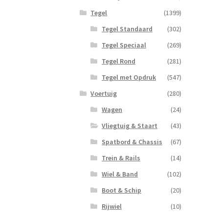
Tegel
(1399)
Tegel Standaard
(302)
Tegel Speciaal
(269)
Tegel Rond
(281)
Tegel met Opdruk
(547)
Voertuig
(280)
Wagen
(24)
Vliegtuig & Staart
(43)
Spatbord & Chassis
(67)
Trein & Rails
(14)
Wiel & Band
(102)
Boot & Schip
(20)
Rijwiel
(10)