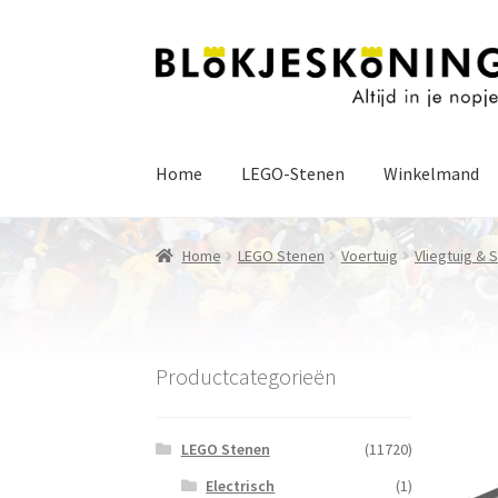
Ga
Ga
door
naar
naar
de
navigatie
inhoud
Home
LEGO-Stenen
Winkelmand
Home
LEGO Stenen
Voertuig
Vliegtuig & 
Productcategorieën
LEGO Stenen
(11720)
Electrisch
(1)