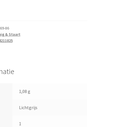
69-86
uig & Staart
4211825
matie
1,08 g
Lichtgrijs
1