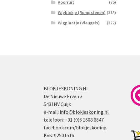
Voorruit
(76)
Wigblokje (Rompstenen)
(315)
Wigplaatje (Vleugels)
(322)
BLOKJESKONING.NL
De Nieuwe Erven 3
5431NV Cuijk
e-mail:
info@blokjeskoning.nl
telefoon: +31 (0)6 1608 6847
facebook.com/blokjeskoning
KvK: 92501516