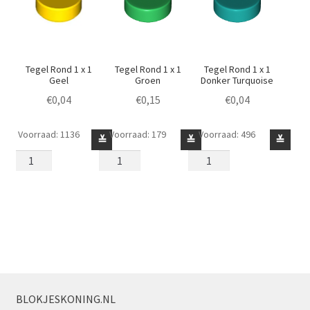
Tegel Rond 1 x 1
Tegel Rond 1 x 1
Tegel Rond 1 x 1
Geel
Groen
Donker Turquoise
€
0,04
€
0,15
€
0,04
Voorraad: 1136
Voorraad: 179
Voorraad: 496
Tegel
Tegel
Tegel
≚
≚
≚
Rond
Rond
Rond
1
1
1
x
x
x
1
1
1
Geel
Groen
Donker
aantal
aantal
Turquoise
aantal
BLOKJESKONING.NL