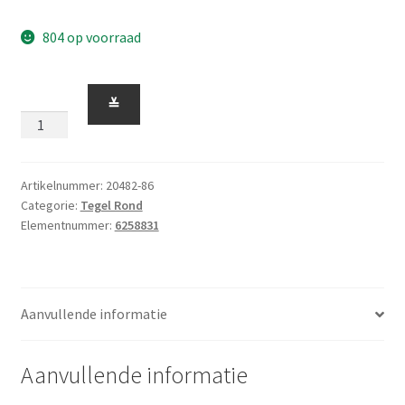
804 op voorraad
Tegel
≚
Rond
1
x
1
Artikelnummer:
20482-86
Categorie:
Tegel Rond
met
Elementnummer:
6258831
Staafje
met
gat
voor
Aanvullende informatie
minipen
Lichtgrijs
aantal
Aanvullende informatie