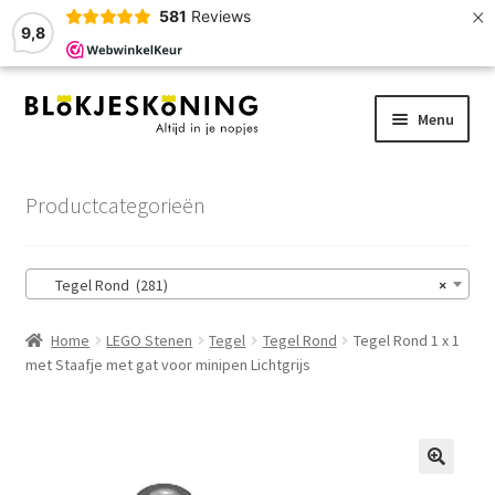
×
581
Reviews
9,8
Ga
Ga
Menu
door
naar
naar
de
Home
navigatie
inhoud
Productcategorieën
LEGO-Stenen
Tegel Rond (281)
×
Winkelmand
Home
LEGO Stenen
Tegel
Tegel Rond
Tegel Rond 1 x 1
Afrekenen
met Staafje met gat voor minipen Lichtgrijs
Account
Zoekhulp