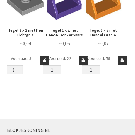
Tegel 2 x 2 met Pen
Tegel 1 x 2 met
Tegel 1 x 2 met
Lichtgrijs
Hendel Donkerpaars
Hendel Oranje
€
0,04
€
0,06
€
0,07
Voorraad: 3
Voorraad: 22
Voorraad: 56
Tegel
Tegel
Tegel
≚
≚
≚
2
1
1
x
x
x
2
2
2
met
met
met
Pen
Hendel
Hendel
Lichtgrijs
Donkerpaars
Oranje
aantal
aantal
aantal
BLOKJESKONING.NL