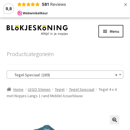
×
581
Reviews
9,8
Ga
Ga
Menu
door
naar
naar
de
Home
navigatie
inhoud
Productcategorieën
LEGO-Stenen
Tegel Speciaal (269)
×
Winkelmand
Home
LEGO Stenen
Tegel
Tegel Speciaal
Tegel 4 x 4
Afrekenen
met Nopjes Langs 1 rand Middel Azuurblauw
Account
Zoekhulp