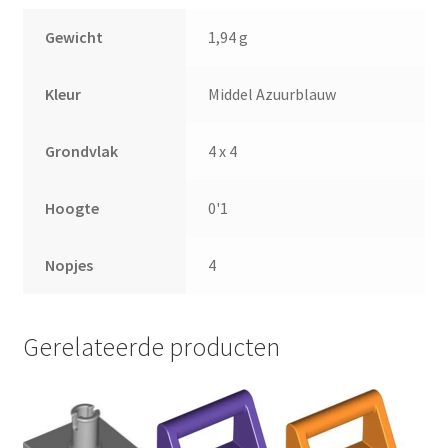
Gewicht
1,94 g
Kleur
Middel Azuurblauw
Grondvlak
4 x 4
Hoogte
0'1
Nopjes
4
Gerelateerde producten