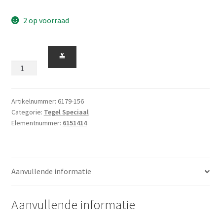
2 op voorraad
Tegel
≚
4
x
4
met
Artikelnummer:
6179-156
Categorie:
Tegel Speciaal
Nopjes
Elementnummer:
6151414
Langs
1
rand
Middel
Aanvullende informatie
Azuurblauw
aantal
Aanvullende informatie