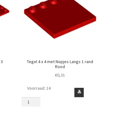
 3
Tegel 4 x 4 met Nopjes Langs 1 rand
Rood
€
0,31
Voorraad: 14
Tegel
≚
4
x
4
met
Nopjes
Langs
1