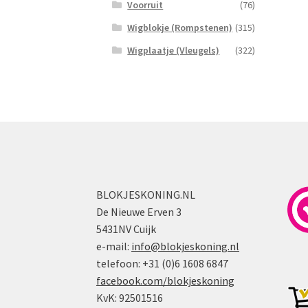
Voorruit
(76)
Wigblokje (Rompstenen)
(315)
Wigplaatje (Vleugels)
(322)
BLOKJESKONING.NL
De Nieuwe Erven 3
5431NV Cuijk
e-mail:
info@blokjeskoning.nl
telefoon: +31 (0)6 1608 6847
facebook.com/blokjeskoning
KvK: 92501516