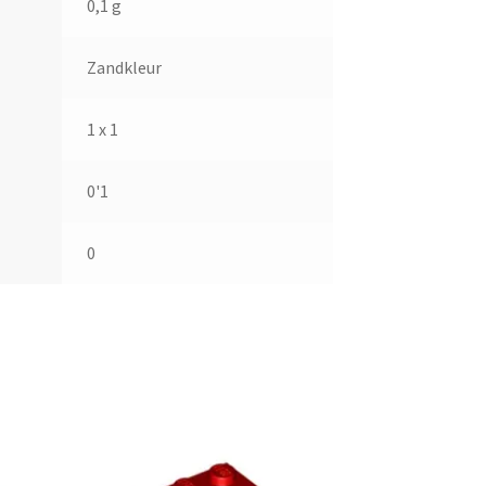
0,1 g
Zandkleur
1 x 1
0'1
0