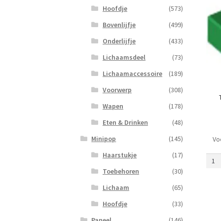
Hoofdje
(573)
Bovenlijfje
(499)
Onderlijfje
(433)
Lichaamsdeel
(73)
Lichaamaccessoire
(189)
Voorwerp
(308)
Wapen
(178)
Eten & Drinken
(48)
Minipop
(145)
Vo
Tege
1
Haarstukje
(17)
x
Toebehoren
(30)
1
met
Lichaam
(65)
Klem
Hoofdje
(33)
bove
(mas
Paneel
(146)