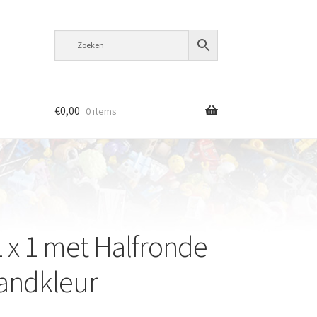
€
0,00
0 items
1 x 1 met Halfronde
andkleur