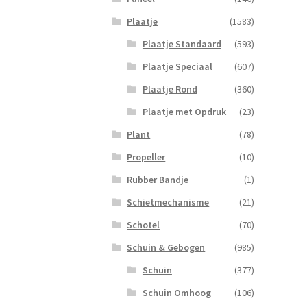
Groe
Plaatje
(1583)
aanta
Plaatje Standaard
(593)
Plaatje Speciaal
(607)
Plaatje Rond
(360)
Plaatje met Opdruk
(23)
Plant
(78)
Propeller
(10)
Rubber Bandje
(1)
Schietmechanisme
(21)
Schotel
(70)
Schuin & Gebogen
(985)
Schuin
(377)
Schuin Omhoog
(106)