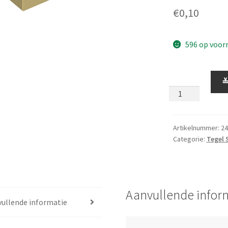
€
0,10
596 op voor
Tegel
1
x
1
met
Artikelnummer:
24
Categorie:
Tegel 
Halfronde
Kant
Zandkleur
aantal
Aanvullende infor
ullende informatie