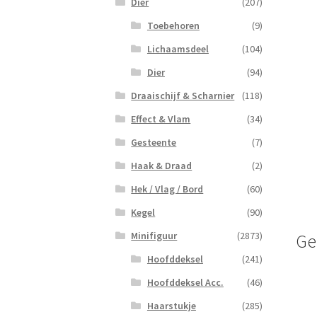
Dier
(207)
Toebehoren
(9)
Lichaamsdeel
(104)
Dier
(94)
Draaischijf & Scharnier
(118)
Effect & Vlam
(34)
Gesteente
(7)
Haak & Draad
(2)
Hek / Vlag / Bord
(60)
Kegel
(90)
Minifiguur
(2873)
Ge
Hoofddeksel
(241)
Hoofddeksel Acc.
(46)
Haarstukje
(285)