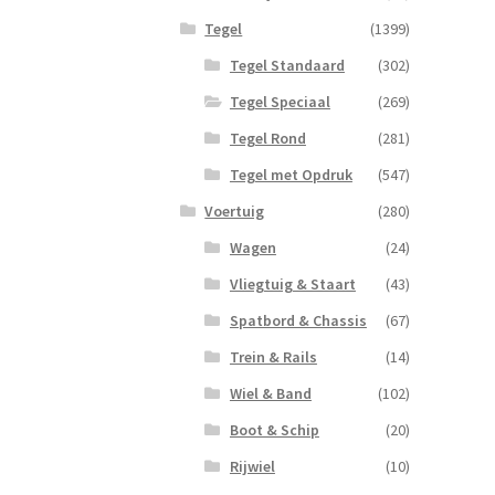
Tegel
(1399)
Tegel Standaard
(302)
Tegel Speciaal
(269)
Tegel Rond
(281)
Tegel met Opdruk
(547)
Voertuig
(280)
Wagen
(24)
Vliegtuig & Staart
(43)
Spatbord & Chassis
(67)
Trein & Rails
(14)
Wiel & Band
(102)
Boot & Schip
(20)
Rijwiel
(10)