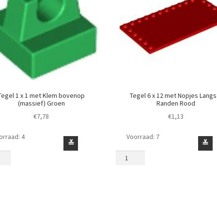
Tegel 1 x 1 met Klem bovenop
Tegel 6 x 12 met Nopjes Langs
(massief) Groen
Randen Rood
€
7,78
€
1,13
orraad: 4
Voorraad: 7
l
Tegel
≚
≚
6
x
12
met
Nopjes
nop
Langs
sief)
3