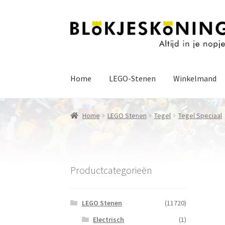
Ga
Ga
door
naar
naar
de
navigatie
inhoud
Home
LEGO-Stenen
Winkelmand
Home
LEGO Stenen
Tegel
Tegel Speciaal
Productcategorieën
LEGO Stenen
(11720)
Electrisch
(1)