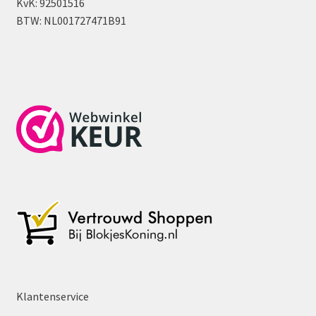
KvK: 92501516
BTW: NL001727471B91
Klantenservice