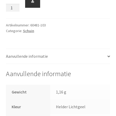
≚
65
Graden
2
x
Artikelnummer:
60481-103
Categorie:
Schuin
1
x
2
Helder
Aanvullende informatie
Lichtgeel
aantal
Aanvullende informatie
Gewicht
1,16 g
Kleur
Helder Lichtgeel