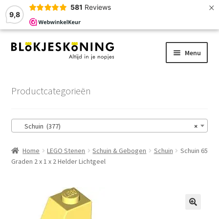
×
581
Reviews
9,8
Ga
Ga
Menu
door
naar
naar
de
Home
navigatie
inhoud
Productcategorieën
LEGO-Stenen
Schuin (377)
×
Winkelmand
Home
LEGO Stenen
Schuin & Gebogen
Schuin
Schuin 65
Afrekenen
Graden 2 x 1 x 2 Helder Lichtgeel
Account
Zoekhulp