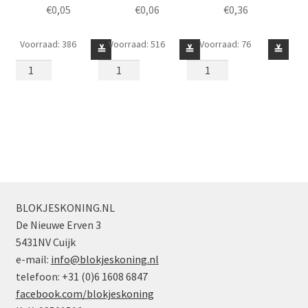
€
0,05
€
0,06
€
0,36
Voorraad: 386
Voorraad: 516
Voorraad: 76
Schuin
Schuin
Schuin
≚
≚
≚
45
45
18
Graden
Graden
Graden
2
2
4
x
x
x
2
2
2
Geel
Blauw
Lichtgrijs
aantal
aantal
aantal
BLOKJESKONING.NL
De Nieuwe Erven 3
5431NV Cuijk
e-mail:
info@blokjeskoning.nl
telefoon: +31 (0)6 1608 6847
facebook.com/blokjeskoning