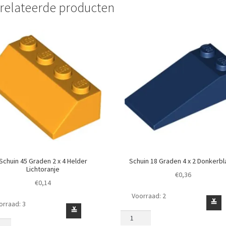
relateerde producten
Schuin 45 Graden 2 x 4 Helder
Schuin 18 Graden 4 x 2 Donkerb
Lichtoranje
€
0,36
€
0,14
Voorraad: 2
Schuin
≚
orraad: 3
in
≚
18
Graden