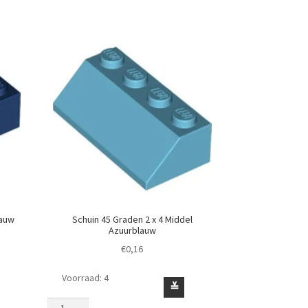
lauw
Schuin 45 Graden 2 x 4 Middel
Azuurblauw
€
0,16
Voorraad: 4
Schuin
≚
45