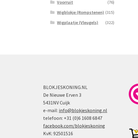
Voorruit
(76)
Wigblokje (Rompstenen)
(315)
Wigplaatje (Vleugels)
(322)
BLOKJESKONING.NL
De Nieuwe Erven 3
5431NV Cuijk
e-mail:
info@blokjeskoning.nl
telefoon: +31 (0)6 1608 6847
facebook.com/blokjeskoning
KvK: 92501516