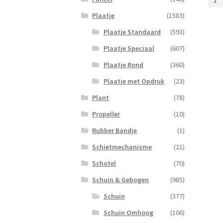
Grad
2
Plaatje
(1583)
x
Plaatje Standaard
(593)
4
Held
Plaatje Speciaal
(607)
Licht
Plaatje Rond
(360)
aanta
Plaatje met Opdruk
(23)
Plant
(78)
Propeller
(10)
Rubber Bandje
(1)
Schietmechanisme
(21)
Schotel
(70)
Schuin & Gebogen
(985)
Schuin
(377)
Schuin Omhoog
(106)