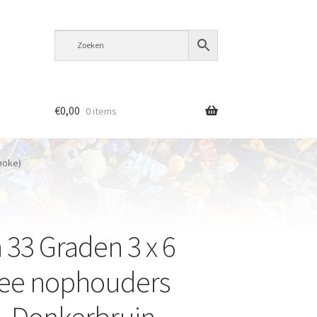
€
0,00
0 items
moke)
 33 Graden 3 x 6
wee nophouders
. Donkerbruin