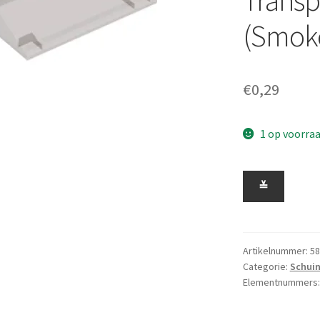
(Smok
€
0,29
1 op voorra
Schuin
≚
33
Graden
3
x
Artikelnummer:
58
Categorie:
Schui
6
Elementnummers
Ruittwee
nophouders