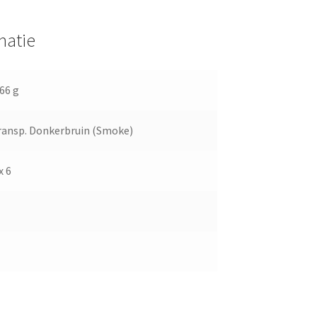
matie
,66 g
ransp. Donkerbruin (Smoke)
x 6