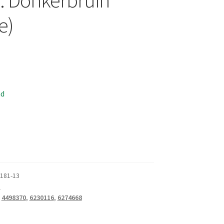
e)
ad
181-13
n
:
4498370
,
6230116
,
6274668