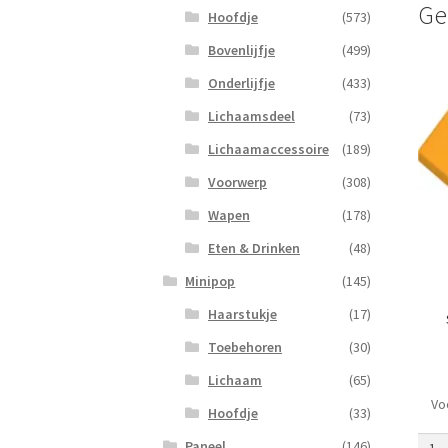
Ge
Hoofdje
(573)
Bovenlijfje
(499)
Onderlijfje
(433)
Lichaamsdeel
(73)
Lichaamaccessoire
(189)
Voorwerp
(308)
Wapen
(178)
Eten & Drinken
(48)
Minipop
(145)
Haarstukje
(17)
Toebehoren
(30)
Lichaam
(65)
Vo
Schu
Hoofdje
(33)
45
Paneel
(146)