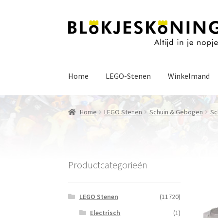
Ga
Ga
door
naar
naar
de
navigatie
inhoud
Home
LEGO-Stenen
Winkelmand
Home
LEGO Stenen
Schuin & Gebogen
Sc
Productcategorieën
LEGO Stenen
(11720)
Electrisch
(1)