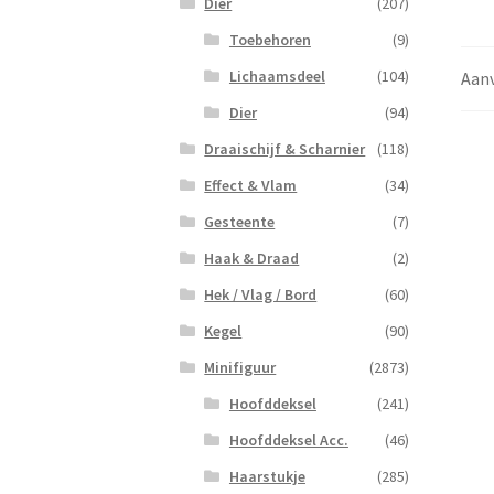
Dier
(207)
Toebehoren
(9)
Lichaamsdeel
(104)
Aanv
Dier
(94)
Draaischijf & Scharnier
(118)
Effect & Vlam
(34)
Gesteente
(7)
Haak & Draad
(2)
Hek / Vlag / Bord
(60)
Kegel
(90)
Minifiguur
(2873)
Hoofddeksel
(241)
Hoofddeksel Acc.
(46)
Haarstukje
(285)