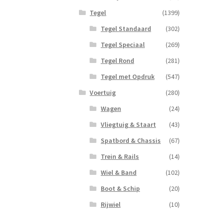
Tegel
(1399)
Tegel Standaard
(302)
Tegel Speciaal
(269)
Tegel Rond
(281)
Tegel met Opdruk
(547)
Voertuig
(280)
Wagen
(24)
Vliegtuig & Staart
(43)
Spatbord & Chassis
(67)
Trein & Rails
(14)
Wiel & Band
(102)
Boot & Schip
(20)
Rijwiel
(10)