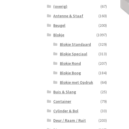
(overig)
(67)
Antenne & Staaf
(160)
Beugel
(200)
Blokje
(1097)
Blokje Standaard
(329)
Blokje Speciaal
(313)
Blokje Rond
(207)
Blokje Boog
(184)
Blokje met Opdruk
(64)
Buis & Slang
(25)
Container
(79)
Cylinder & Bol
(33)
Deur / Raam / Ruit
(203)