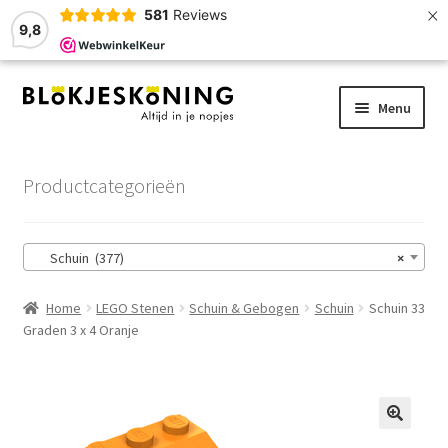
×
581
Reviews
9,8
Ga
Ga
Menu
door
naar
naar
de
Home
navigatie
inhoud
Productcategorieën
LEGO-Stenen
Schuin (377)
×
Winkelmand
Home
LEGO Stenen
Schuin & Gebogen
Schuin
Schuin 33
Afrekenen
Graden 3 x 4 Oranje
Account
Zoekhulp