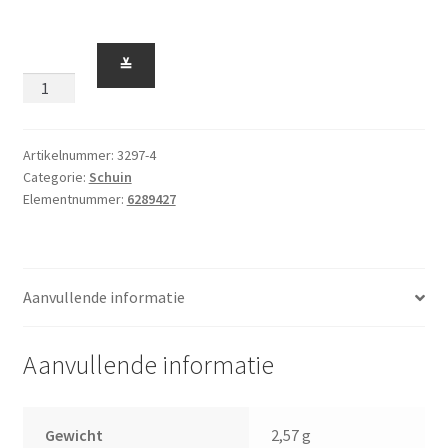
Schuin
≚
33
Graden
3
x
Artikelnummer:
3297-4
Categorie:
Schuin
4
Elementnummer:
6289427
Oranje
aantal
Aanvullende informatie
Aanvullende informatie
Gewicht
2,57 g