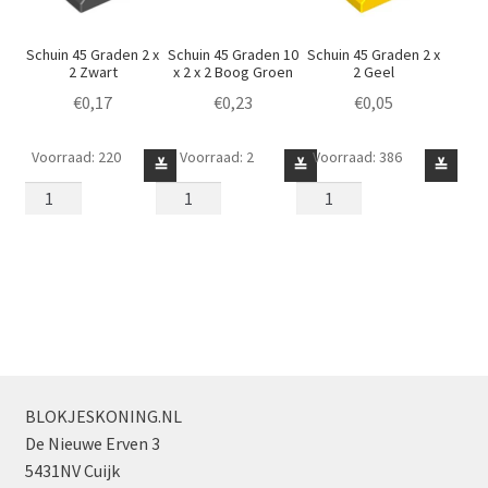
Schuin 45 Graden 2 x
Schuin 45 Graden 10
Schuin 45 Graden 2 x
2 Zwart
x 2 x 2 Boog Groen
2 Geel
€
0,17
€
0,23
€
0,05
Voorraad: 220
Voorraad: 2
Voorraad: 386
Schuin
Schuin
Schuin
≚
≚
≚
45
45
45
Graden
Graden
Graden
2
10
2
x
x
x
2
2
2
Zwart
x
Geel
aantal
2
aantal
Boog
Groen
BLOKJESKONING.NL
aantal
De Nieuwe Erven 3
5431NV Cuijk