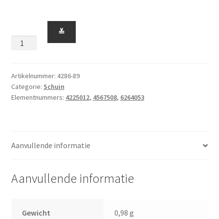
Schuin
≚
33
Graden
3
x
Artikelnummer:
4286-89
Categorie:
Schuin
1
Elementnummers:
4225012
,
4567508
,
6264053
Donkerpaars
aantal
Aanvullende informatie
Aanvullende informatie
Gewicht
0,98 g