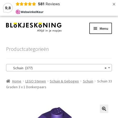
×
581
Reviews
9,8
Ga
Ga
Menu
door
naar
naar
de
Home
navigatie
inhoud
Productcategorieën
LEGO-Stenen
Schuin (377)
×
Winkelmand
Home
LEGO Stenen
Schuin & Gebogen
Schuin
Schuin 33
Afrekenen
Graden 3 x 1 Donkerpaars
Account
Zoekhulp