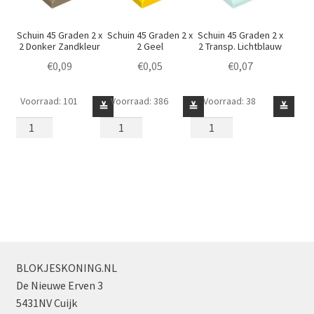
Schuin 45 Graden 2 x
Schuin 45 Graden 2 x
Schuin 45 Graden 2 x
2 Donker Zandkleur
2 Geel
2 Transp. Lichtblauw
€
0,09
€
0,05
€
0,07
Voorraad: 101
Voorraad: 386
Voorraad: 38
Schuin
Schuin
Schuin
≚
≚
≚
45
45
45
Graden
Graden
Graden
2
2
2
x
x
x
2
2
2
Donker
Geel
Transp.
Zandkleur
aantal
Lichtblauw
aantal
aantal
BLOKJESKONING.NL
De Nieuwe Erven 3
5431NV Cuijk