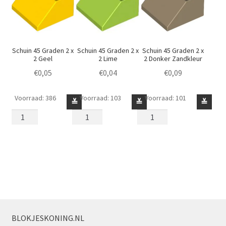
Schuin 45 Graden 2 x
Schuin 45 Graden 2 x
Schuin 45 Graden 2 x
2 Geel
2 Lime
2 Donker Zandkleur
€
0,05
€
0,04
€
0,09
Voorraad: 386
Voorraad: 103
Voorraad: 101
Schuin
Schuin
Schuin
≚
≚
≚
45
45
45
Graden
Graden
Graden
2
2
2
x
x
x
2
2
2
Geel
Lime
Donker
aantal
aantal
Zandkleur
aantal
BLOKJESKONING.NL