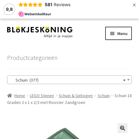
×
581
Reviews
9,8
Ga
Ga
Menu
door
naar
naar
de
Home
navigatie
inhoud
Productcategorieën
LEGO-Stenen
Schuin (377)
×
Winkelmand
Home
LEGO Stenen
Schuin & Gebogen
Schuin
Schuin 18
Afrekenen
Graden 2 x 1 x 2/3 met Rooster Zandgroen
Account
Zoekhulp