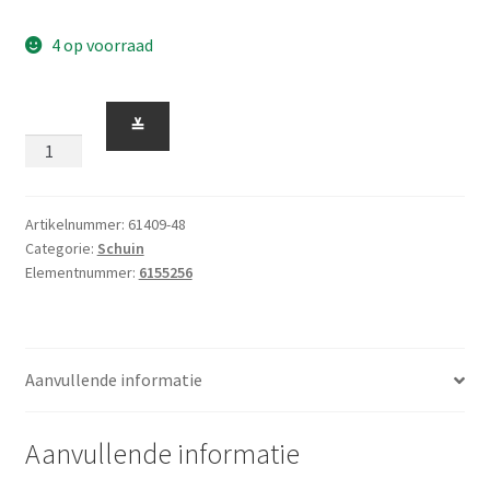
4 op voorraad
Schuin
≚
18
Graden
2
x
Artikelnummer:
61409-48
Categorie:
Schuin
1
Elementnummer:
6155256
x
2/3
met
Rooster
Aanvullende informatie
Zandgroen
aantal
Aanvullende informatie