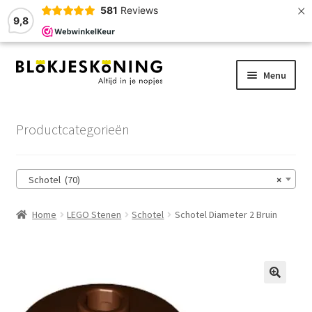
×
581
Reviews
9,8
Ga
Ga
Menu
door
naar
naar
de
Home
navigatie
inhoud
Productcategorieën
LEGO-Stenen
Schotel (70)
×
Winkelmand
Home
LEGO Stenen
Schotel
Schotel Diameter 2 Bruin
Afrekenen
Account
Zoekhulp