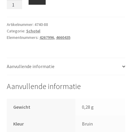
Diameter
2
Bruin
aantal
Artikelnummer:
4740-88
Categorie:
Schotel
Elementnummers:
4267996
,
4660435
Aanvullende informatie
Aanvullende informatie
Gewicht
0,28 g
Kleur
Bruin