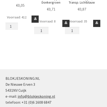
Donkergroen
Transp. Lichtblauw
€
0,05
€
0,71
€
0,87
Voorraad: 412
Schotel
≚
Voorraad: 8
Voorraad: 35
Schotel
Schotel
≚
≚
Diameter
Diameter
Diameter
2
4
8
Geel
(dicht
(dichte
aantal
nopje)
nopjes)
Donkergroen
Transp.
aantal
Lichtblauw
aantal
BLOKJESKONING.NL
De Nieuwe Erven 3
5431NV Cuijk
e-mail:
info@blokjeskoning.nl
telefoon: +31 (0)6 1608 6847