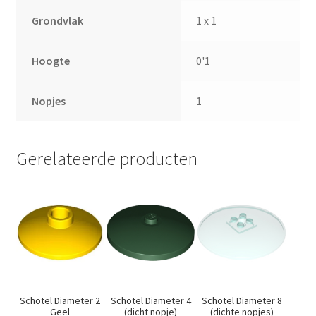
Grondvlak
1 x 1
Hoogte
0'1
Nopjes
1
Gerelateerde producten
Schotel Diameter 2
Schotel Diameter 4
Schotel Diameter 8
Geel
(dicht nopje)
(dichte nopjes)