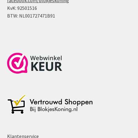
facebook.com/blokjeskoning
KvK: 92501516
BTW: NL001727471B91
Klantenservice