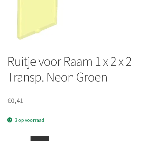
Ruitje voor Raam 1 x 2 x 2
Transp. Neon Groen
€
0,41
3 op voorraad
Ruitje