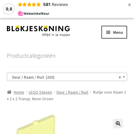
×
581
Reviews
9,8
Ga
Ga
Menu
door
naar
naar
de
Home
navigatie
inhoud
Productcategorieën
LEGO-Stenen
Deur / Raam / Ruit (203)
×
Winkelmand
Home
LEGO Stenen
Deur / Raam / Ruit
Ruitje voor Raam 1
Afrekenen
x 2 x 2 Transp. Neon Groen
Account
Zoekhulp