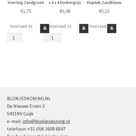
Voertuig Zandgroen
x 4 x 4 Donkergrijs
Klapluik Zandblauw
€
1,75
€
0,48
€
0,22
Voorraad: 81
Voorraad: 11
Voorraad: 1
Raam
Klapluik
Raam
≚
≚
≚
1
voor
1
x
Raam
x
2
1
4
x
x
x
3
4
4
Voertuig
x
voor
Zandgroen
4
Klapluik
aantal
Donkergrijs
Zandblauw
aantal
aantal
BLOKJESKONING.NL
De Nieuwe Erven 3
5431NV Cuijk
e-mail:
info@blokjeskoning.nl
telefoon: +31 (0)6 1608 6847