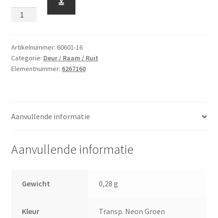
≚
voor
Raam
1
x
Artikelnummer:
60601-16
Categorie:
Deur / Raam / Ruit
2
Elementnummer:
6267160
x
2
Transp.
Neon
Aanvullende informatie
Groen
aantal
Aanvullende informatie
Gewicht
0,28 g
Kleur
Transp. Neon Groen