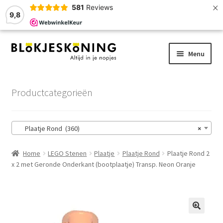
×
581
Reviews
9,8
Ga
Ga
Menu
door
naar
naar
de
Home
navigatie
inhoud
Productcategorieën
LEGO-Stenen
Plaatje Rond (360)
×
Winkelmand
Home
LEGO Stenen
Plaatje
Plaatje Rond
Plaatje Rond 2
Afrekenen
x 2 met Geronde Onderkant (bootplaatje) Transp. Neon Oranje
Account
Zoekhulp