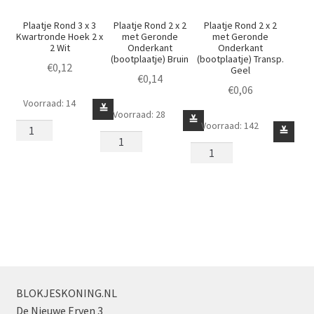
Plaatje Rond 3 x 3
Plaatje Rond 2 x 2
Plaatje Rond 2 x 2
Kwartronde Hoek 2 x
met Geronde
met Geronde
2 Wit
Onderkant
Onderkant
(bootplaatje) Bruin
(bootplaatje) Transp.
€
0,12
Geel
€
0,14
€
0,06
Voorraad: 14
Plaatje
≚
Voorraad: 28
Plaatje
≚
Rond
Voorraad: 142
Plaatje
≚
Rond
3
Rond
2
x
2
x
3
x
2
Kwartronde
2
met
Hoek
met
Geronde
2
Geronde
Onderkant
x
Onderkant
(bootplaatje)
2
(bootplaatje)
Bruin
Wit
Transp.
aantal
BLOKJESKONING.NL
aantal
Geel
De Nieuwe Erven 3