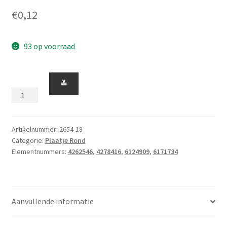
€
0,12
93 op voorraad
Plaatje
≚
Rond
2
x
2
Artikelnummer:
2654-18
Categorie:
Plaatje Rond
met
Elementnummers:
4262546
,
4278416
,
6124909
,
6171734
Geronde
Onderkant
(bootplaatje)
Transp.
Aanvullende informatie
Neon
Oranje