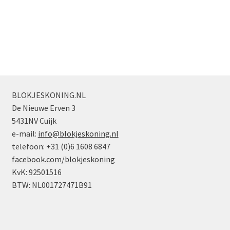
2
2
x
x
x
2
2
2
met
met
met
Geronde
Geronde
Geronde
Onderkant
Onderkant
Onderkant
(bootplaatje)
(bootplaatje)
(bootplaatje)
Roze
Transp.
Transp.
aantal
BLOKJESKONING.NL
Lichtblauw
Rood
De Nieuwe Erven 3
aantal
aantal
5431NV Cuijk
e-mail:
info@blokjeskoning.nl
telefoon: +31 (0)6 1608 6847
facebook.com/blokjeskoning
KvK: 92501516
BTW: NL001727471B91