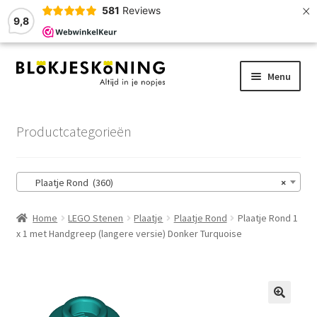
×
581
Reviews
9,8
Ga
Ga
Menu
door
naar
naar
de
Home
navigatie
inhoud
Productcategorieën
LEGO-Stenen
Plaatje Rond (360)
×
Winkelmand
Home
LEGO Stenen
Plaatje
Plaatje Rond
Plaatje Rond 1
Afrekenen
x 1 met Handgreep (langere versie) Donker Turquoise
Account
Zoekhulp