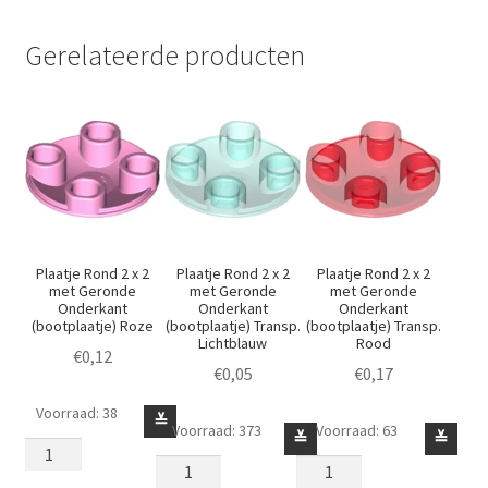
Gerelateerde producten
Plaatje Rond 2 x 2
Plaatje Rond 2 x 2
Plaatje Rond 2 x 2
met Geronde
met Geronde
met Geronde
Onderkant
Onderkant
Onderkant
(bootplaatje) Roze
(bootplaatje) Transp.
(bootplaatje) Transp.
Lichtblauw
Rood
€
0,12
€
0,05
€
0,17
Voorraad: 38
Plaatje
≚
Voorraad: 373
Voorraad: 63
Plaatje
Plaatje
≚
≚
Rond
Rond
Rond
2