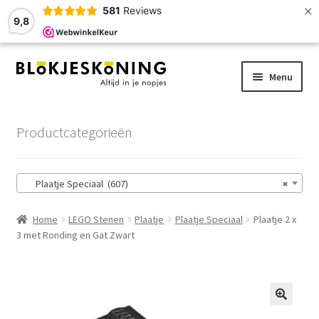
×
581
Reviews
9,8
Ga
Ga
Menu
door
naar
naar
de
Home
navigatie
inhoud
Productcategorieën
LEGO-Stenen
Plaatje Speciaal (607)
×
Winkelmand
Home
LEGO Stenen
Plaatje
Plaatje Speciaal
Plaatje 2 x
Afrekenen
3 met Ronding en Gat Zwart
Account
Zoekhulp