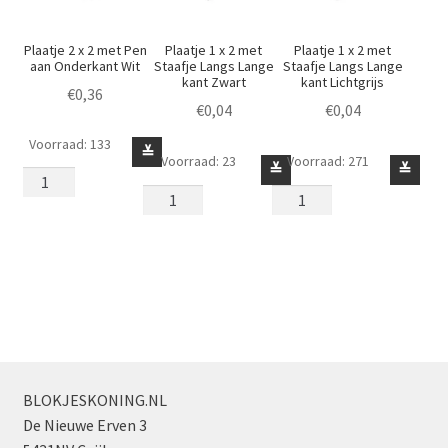
Plaatje 2 x 2 met Pen
Plaatje 1 x 2 met
Plaatje 1 x 2 met
aan Onderkant Wit
Staafje Langs Lange
Staafje Langs Lange
kant Zwart
kant Lichtgrijs
€
0,36
€
0,04
€
0,04
Voorraad: 133
Plaatje
≚
Voorraad: 23
Voorraad: 271
Plaatje
Plaatje
≚
≚
2
1
1
x
x
x
2
2
2
met
met
met
Pen
Staafje
Staafje
aan
Langs
Langs
Onderkant
Lange
Lange
Wit
kant
kant
aantal
Zwart
Lichtgrijs
BLOKJESKONING.NL
aantal
aantal
De Nieuwe Erven 3