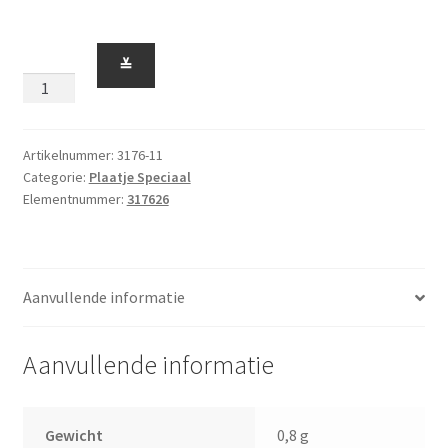
Plaatje
≚
2
x
3
met
Artikelnummer:
3176-11
Categorie:
Plaatje Speciaal
Ronding
Elementnummer:
317626
en
Gat
Zwart
aantal
Aanvullende informatie
Aanvullende informatie
Gewicht
0,8 g