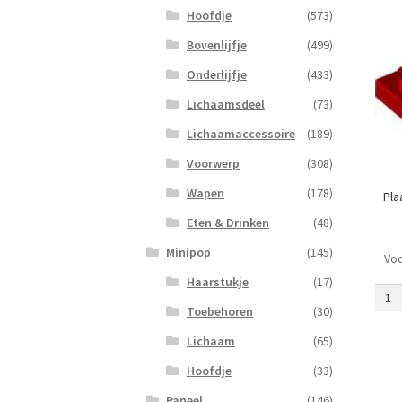
Hoofdje
(573)
Bovenlijfje
(499)
Onderlijfje
(433)
Lichaamsdeel
(73)
Lichaamaccessoire
(189)
Voorwerp
(308)
Wapen
(178)
Pla
Eten & Drinken
(48)
Minipop
(145)
Voo
Plaat
Haarstukje
(17)
1
x
Toebehoren
(30)
4
Lichaam
(65)
met
Haak
Hoofdje
(33)
Omla
Paneel
(146)