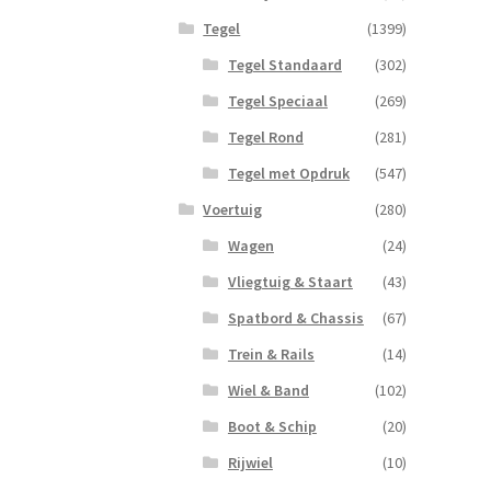
Tegel
(1399)
Tegel Standaard
(302)
Tegel Speciaal
(269)
Tegel Rond
(281)
Tegel met Opdruk
(547)
Voertuig
(280)
Wagen
(24)
Vliegtuig & Staart
(43)
Spatbord & Chassis
(67)
Trein & Rails
(14)
Wiel & Band
(102)
Boot & Schip
(20)
Rijwiel
(10)