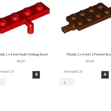
atje 1 x 4 met Haak Omlaag Rood
Plaatje 2 x 4 met 2 Pennen Bru
€
0,07
€
0,03
rraad: 14
Voorraad: 20
je
Plaatje
≚
≚
2
x
4
met
2
ag
Pennen