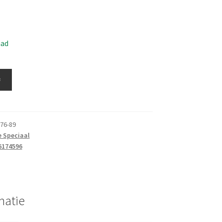
aad
≚
76-89
e Speciaal
6174596
matie