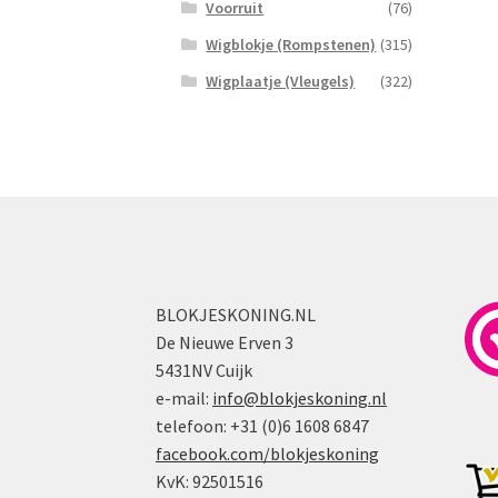
Voorruit
(76)
Wigblokje (Rompstenen)
(315)
Wigplaatje (Vleugels)
(322)
BLOKJESKONING.NL
De Nieuwe Erven 3
5431NV Cuijk
e-mail:
info@blokjeskoning.nl
telefoon: +31 (0)6 1608 6847
facebook.com/blokjeskoning
KvK: 92501516