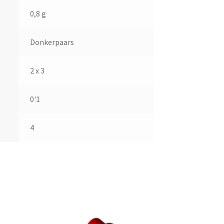
0,8 g
Donkerpaars
2 x 3
0'1
4