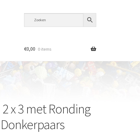
€
0,00
0 items
e 2 x 3 met Ronding
 Donkerpaars