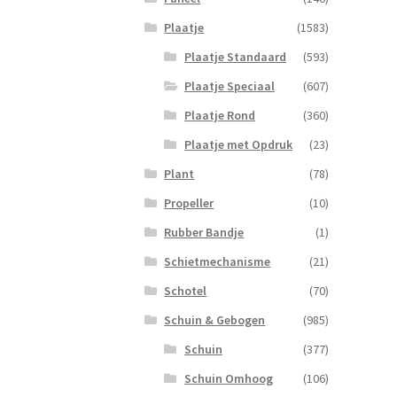
Roo
aanta
Plaatje
(1583)
Plaatje Standaard
(593)
Plaatje Speciaal
(607)
Plaatje Rond
(360)
Plaatje met Opdruk
(23)
Plant
(78)
Propeller
(10)
Rubber Bandje
(1)
Schietmechanisme
(21)
Schotel
(70)
Schuin & Gebogen
(985)
Schuin
(377)
Schuin Omhoog
(106)