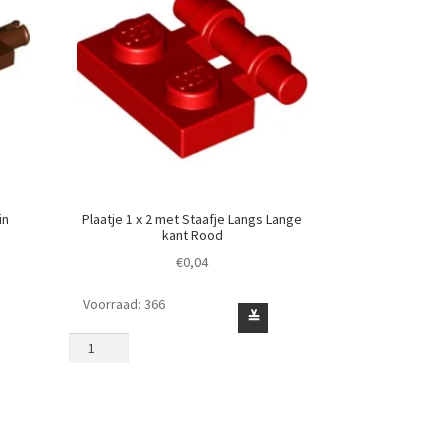
in
Plaatje 1 x 2 met Staafje Langs Lange
kant Rood
€
0,04
Voorraad: 366
Plaatje
≚
1
x
2
met
Staafje
Langs