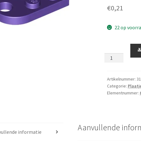
€
0,21
22 op voorr
Plaatje
2
x
3
met
Artikelnummer:
31
Categorie:
Plaatj
Ronding
Elementnummer:
en
Gat
Donkerpaars
aantal
Aanvullende infor
ullende informatie