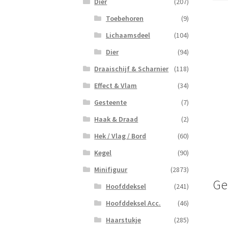
Dier
(207)
Toebehoren
(9)
Lichaamsdeel
(104)
Dier
(94)
Draaischijf & Scharnier
(118)
Effect & Vlam
(34)
Gesteente
(7)
Haak & Draad
(2)
Hek / Vlag / Bord
(60)
Kegel
(90)
Minifiguur
(2873)
Ge
Hoofddeksel
(241)
Hoofddeksel Acc.
(46)
Haarstukje
(285)