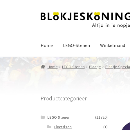
Ga
Ga
door
naar
naar
de
navigatie
inhoud
Home
LEGO-Stenen
Winkelmand
Home
LEGO Stenen
Plaatje
Plaatje Specia
Productcategorieën
LEGO Stenen
(11720)
Electrisch
(1)