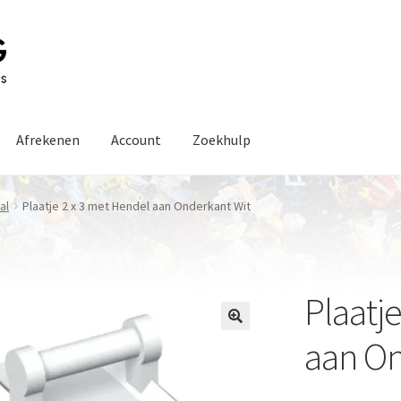
Afrekenen
Account
Zoekhulp
al
Plaatje 2 x 3 met Hendel aan Onderkant Wit
Plaatj
aan On