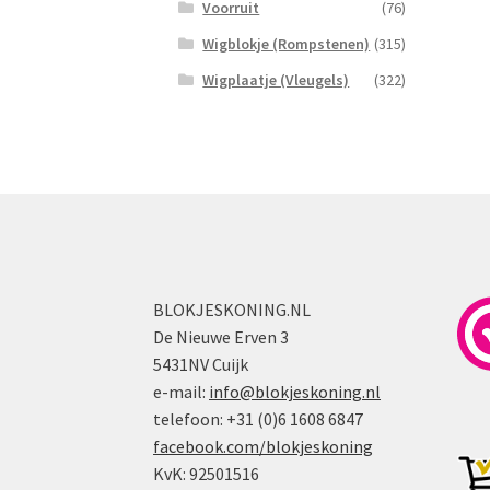
Voorruit
(76)
Wigblokje (Rompstenen)
(315)
Wigplaatje (Vleugels)
(322)
BLOKJESKONING.NL
De Nieuwe Erven 3
5431NV Cuijk
e-mail:
info@blokjeskoning.nl
telefoon: +31 (0)6 1608 6847
facebook.com/blokjeskoning
KvK: 92501516