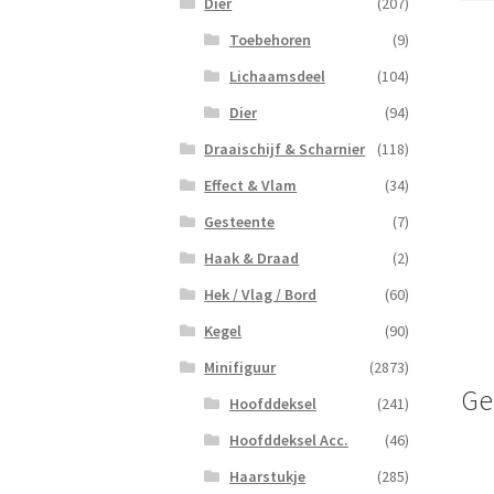
Dier
(207)
Toebehoren
(9)
Lichaamsdeel
(104)
Dier
(94)
Draaischijf & Scharnier
(118)
Effect & Vlam
(34)
Gesteente
(7)
Haak & Draad
(2)
Hek / Vlag / Bord
(60)
Kegel
(90)
Minifiguur
(2873)
Ge
Hoofddeksel
(241)
Hoofddeksel Acc.
(46)
Haarstukje
(285)