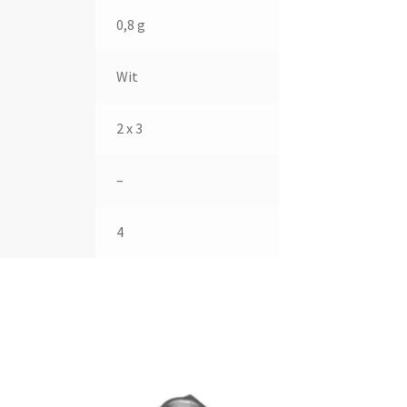
0,8 g
Wit
2 x 3
–
4