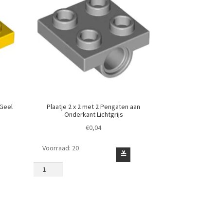
 Geel
Plaatje 2 x 2 met 2 Pengaten aan
Onderkant Lichtgrijs
€
0,04
Voorraad: 20
Plaatje
≚
2
x
2
met
2
Pengaten