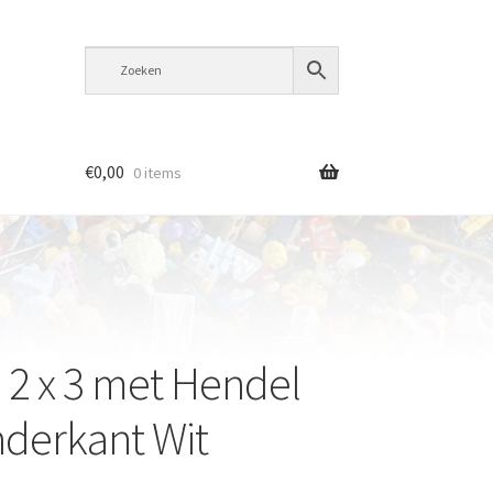
€
0,00
0 items
e 2 x 3 met Hendel
derkant Wit