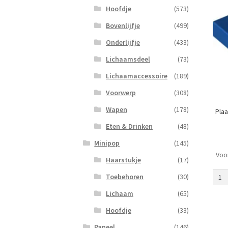
Hoofdje
(573)
Bovenlijfje
(499)
Onderlijfje
(433)
Lichaamsdeel
(73)
Lichaamaccessoire
(189)
Voorwerp
(308)
Wapen
(178)
Plaa
Eten & Drinken
(48)
Minipop
(145)
Voo
Plaat
Haarstukje
(17)
1
Toebehoren
(30)
x
2
Lichaam
(65)
met
Hoofdje
(33)
Staaf
Lang
Paneel
(146)