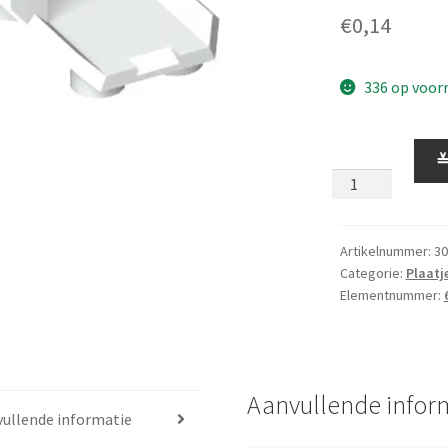
€
0,14
336 op voor
Plaatje
2
x
3
met
Artikelnummer:
30
Categorie:
Plaatj
Hendel
Elementnummer:
aan
Onderkant
Wit
aantal
Aanvullende infor
ullende informatie