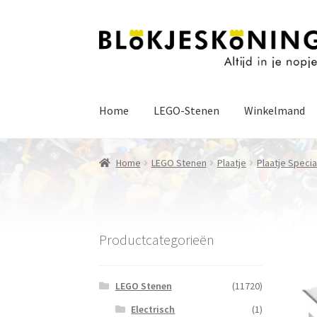
Ga
Ga
door
naar
naar
de
navigatie
inhoud
Home
LEGO-Stenen
Winkelmand
Home
LEGO Stenen
Plaatje
Plaatje Specia
Productcategorieën
LEGO Stenen
(11720)
Electrisch
(1)