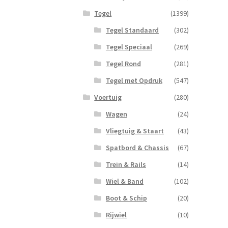
Tegel
(1399)
Tegel Standaard
(302)
Tegel Speciaal
(269)
Tegel Rond
(281)
Tegel met Opdruk
(547)
Voertuig
(280)
Wagen
(24)
Vliegtuig & Staart
(43)
Spatbord & Chassis
(67)
Trein & Rails
(14)
Wiel & Band
(102)
Boot & Schip
(20)
Rijwiel
(10)