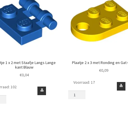
tje 1 x 2 met Staafje Langs Lange
Plaatje 2 x 3 met Ronding en Gat
kant Blauw
€
0,09
€
0,04
Voorraad: 17
Plaatje
≚
rraad: 102
je
≚
2
x
3
met
Ronding
je
en
s