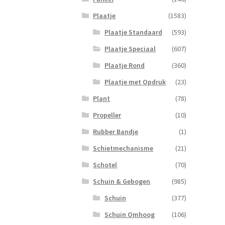
Lang
Plaatje
(1583)
kant
Blau
Plaatje Standaard
(593)
aanta
Plaatje Speciaal
(607)
Plaatje Rond
(360)
Plaatje met Opdruk
(23)
Plant
(78)
Propeller
(10)
Rubber Bandje
(1)
Schietmechanisme
(21)
Schotel
(70)
Schuin & Gebogen
(985)
Schuin
(377)
Schuin Omhoog
(106)