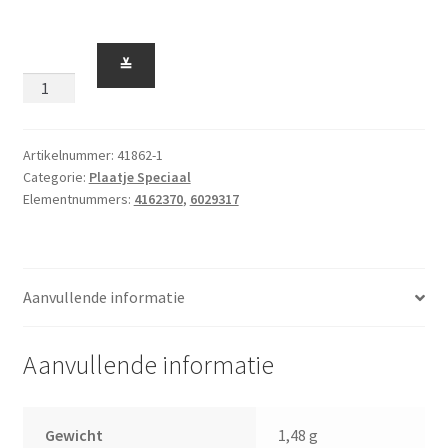
Plaatje
≚
2
x
2
met
Artikelnummer:
41862-1
Categorie:
Plaatje Speciaal
Roosterblokken
Elementnummers:
4162370
,
6029317
Wit
aantal
Aanvullende informatie
Aanvullende informatie
Gewicht
1,48 g