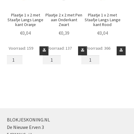
Plaatje 1 x 2 met
Plaatje 2 x 2 met Pen
Plaatje 1 x 2 met
Staafje Langs Lange
aan Onderkant
Staafje Langs Lange
kant Oranje
Zwart
kant Rood
€
0,04
€
0,39
€
0,04
Voorraad: 159
Voorraad: 137
Voorraad: 366
Plaatje
Plaatje
Plaatje
≚
≚
≚
1
2
1
x
x
x
2
2
2
met
met
met
Staafje
Pen
Staafje
Langs
aan
Langs
Lange
Onderkant
Lange
kant
Zwart
kant
Oranje
aantal
Rood
BLOKJESKONING.NL
aantal
aantal
De Nieuwe Erven 3