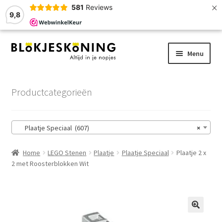
×
581
Reviews
9,8
Ga
Ga
Menu
door
naar
naar
de
Home
navigatie
inhoud
Productcategorieën
LEGO-Stenen
Plaatje Speciaal (607)
×
Winkelmand
Home
LEGO Stenen
Plaatje
Plaatje Speciaal
Plaatje 2 x
Afrekenen
2 met Roosterblokken Wit
Account
Zoekhulp