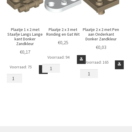
Plaatje 1 x 2 met
Plaatje 2 x 3 met
Plaatje 2 x 2 met Pen
Staafje Langs Lange
Ronding en Gat Wit
aan Onderkant
kant Donker
Donker Zandkleur
€
0,25
Zandkleur
€
0,03
€
0,17
Voorraad: 94
Plaatje
≚
Voorraad: 165
Plaatje
≚
2
Voorraad: 75
Plaatje
≚
2
x
1
x
3
x
2
met
2
met
Ronding
met
Pen
en
Staafje
aan
Gat
Langs
Onderkant
Wit
Lange
Donker
aantal
kant
Zandkleur