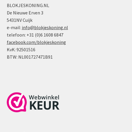
Donker
aantal
BLOKJESKONING.NL
Zandkleur
De Nieuwe Erven 3
aantal
5431NV Cuijk
e-mail:
info@blokjeskoning.nl
telefoon: +31 (0)6 1608 6847
facebook.com/blokjeskoning
KvK: 92501516
BTW: NL001727471B91