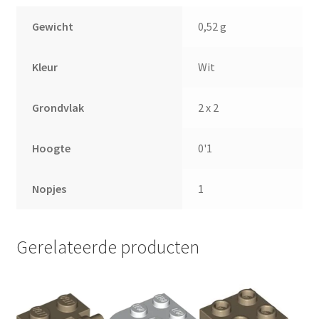
Gewicht
0,52 g
Kleur
Wit
Grondvlak
2 x 2
Hoogte
0'1
Nopjes
1
Gerelateerde producten