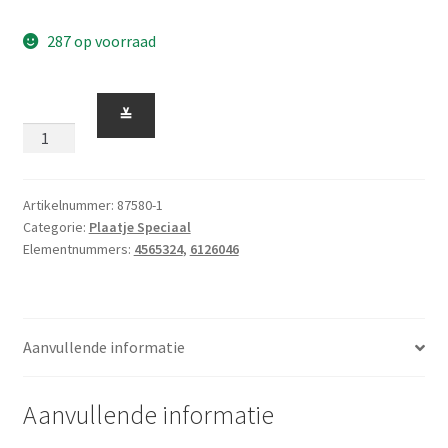
287 op voorraad
Plaatje
≚
2
x
2
met
Artikelnummer:
87580-1
Categorie:
Plaatje Speciaal
1
Elementnummers:
4565324
,
6126046
Middennopje
'Jumper'
Wit
aantal
Aanvullende informatie
Aanvullende informatie