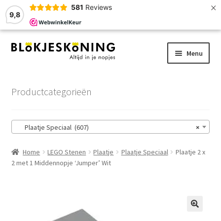
×
581
Reviews
9,8
Ga
Ga
Menu
door
naar
naar
de
Home
navigatie
inhoud
Productcategorieën
LEGO-Stenen
Plaatje Speciaal (607)
×
Winkelmand
Home
LEGO Stenen
Plaatje
Plaatje Speciaal
Plaatje 2 x
Afrekenen
2 met 1 Middennopje ‘Jumper’ Wit
Account
Zoekhulp