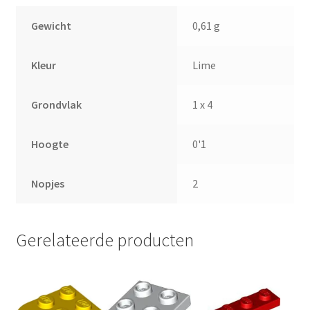
Gewicht
0,61 g
Kleur
Lime
Grondvlak
1 x 4
Hoogte
0'1
Nopjes
2
Gerelateerde producten