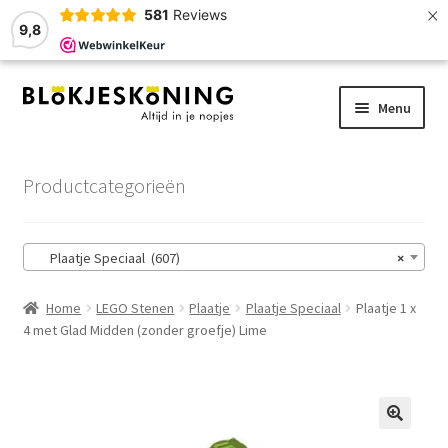
×
581
Reviews
9,8
Ga
Ga
Menu
door
naar
naar
de
Home
navigatie
inhoud
Productcategorieën
LEGO-Stenen
Plaatje Speciaal (607)
×
Winkelmand
Home
LEGO Stenen
Plaatje
Plaatje Speciaal
Plaatje 1 x
Afrekenen
4 met Glad Midden (zonder groefje) Lime
Account
Zoekhulp