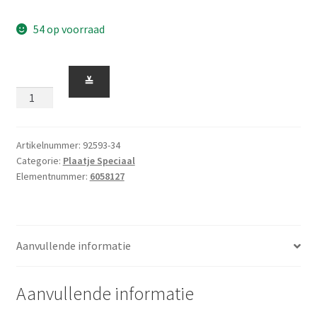
54 op voorraad
Plaatje
≚
1
x
4
met
Artikelnummer:
92593-34
Categorie:
Plaatje Speciaal
Glad
Elementnummer:
6058127
Midden
(zonder
groefje)
Lime
Aanvullende informatie
aantal
Aanvullende informatie