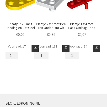
Plaatje 2 x 3 met
Plaatje 2 x 2 met Pen
Plaatje 1 x 4 met
Ronding en Gat Geel
aan Onderkant Wit
Haak Omlaag Rood
€
0,09
€
0,36
€
0,07
Voorraad: 17
Voorraad: 133
Voorraad: 14
Plaatje
Plaatje
Plaatje
≚
≚
≚
2
2
1
x
x
x
3
2
4
met
met
met
Ronding
Pen
Haak
en
aan
Omlaag
Gat
Onderkant
Rood
Geel
Wit
aantal
aantal
aantal
BLOKJESKONING.NL