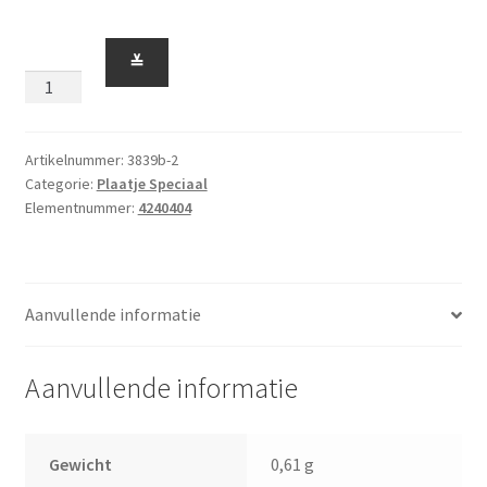
Plaatje
≚
1
x
2
met
Artikelnummer:
3839b-2
Categorie:
Plaatje Speciaal
Staafjes
Elementnummer:
4240404
aan
de
Korte
Kanten
Aanvullende informatie
Zandkleur
aantal
Aanvullende informatie
Gewicht
0,61 g