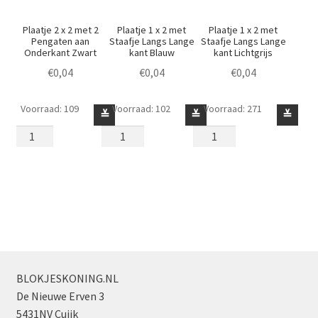
Plaatje 2 x 2 met 2
Plaatje 1 x 2 met
Plaatje 1 x 2 met
Pengaten aan
Staafje Langs Lange
Staafje Langs Lange
Onderkant Zwart
kant Blauw
kant Lichtgrijs
€
0,04
€
0,04
€
0,04
Voorraad: 109
Voorraad: 102
Voorraad: 271
Plaatje
Plaatje
Plaatje
≚
≚
≚
2
1
1
x
x
x
2
2
2
met
met
met
2
Staafje
Staafje
Pengaten
Langs
Langs
aan
Lange
Lange
Onderkant
kant
kant
Zwart
Blauw
Lichtgrijs
BLOKJESKONING.NL
aantal
aantal
aantal
De Nieuwe Erven 3
5431NV Cuijk