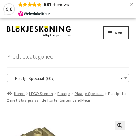
×
581
Reviews
9,8
Ga
Ga
Menu
door
naar
naar
de
Home
navigatie
inhoud
Productcategorieën
LEGO-Stenen
Plaatje Speciaal (607)
×
Winkelmand
Home
LEGO Stenen
Plaatje
Plaatje Speciaal
Plaatje 1 x
Afrekenen
2 met Staafjes aan de Korte Kanten Zandkleur
Account
Zoekhulp