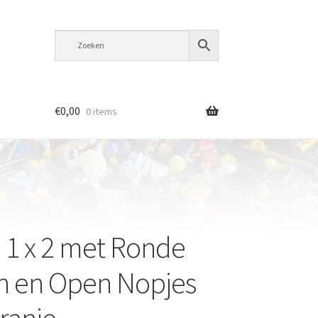
€
0,00
0 items
e 1 x 2 met Ronde
n en Open Nopjes
ranje