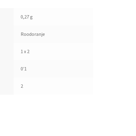
0,27 g
Roodoranje
1 x 2
0'1
2