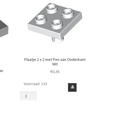
Plaatje 2 x 2 met Pen aan Onderkant
Wit
an
€
0,36
Voorraad: 133
Plaatje
≚
2
x
2
met
Pen
aan