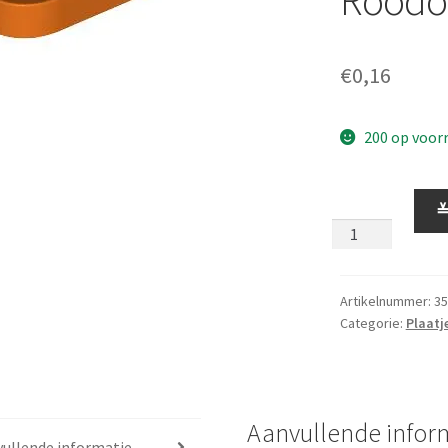
€
0,16
200 op voor
Plaatje
1
x
2
met
Artikelnummer:
35
Categorie:
Plaatj
Ronde
hoeken
en
Open
Nopjes
Aanvullende infor
ullende informatie