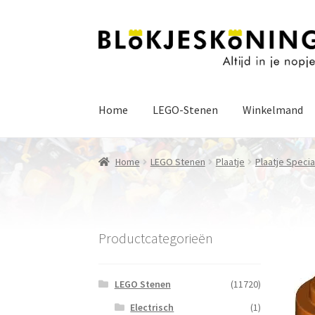
Ga
Ga
door
naar
naar
de
navigatie
inhoud
Home
LEGO-Stenen
Winkelmand
Home
LEGO Stenen
Plaatje
Plaatje Specia
Productcategorieën
LEGO Stenen
(11720)
Electrisch
(1)