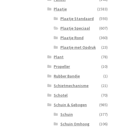
Pen
aan
Plaatje
(1583)
Onde
Plaatje Standaard
(593)
Licht
aanta
Plaatje Speciaal
(607)
Plaatje Rond
(360)
Plaatje met Opdruk
(23)
Plant
(78)
Propeller
(10)
Rubber Bandje
(1)
Schietmechanisme
(21)
Schotel
(70)
Schuin & Gebogen
(985)
Schuin
(377)
Schuin Omhoog
(106)