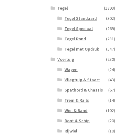
Tegel
(1399)
Tegel Standaard
(302)
Tegel Speciaal
(269)
Tegel Rond
(281)
Tegel met Opdruk
(547)
Voertuig
(280)
Wagen
(24)
Vliegtuig & Staart
(43)
Spatbord & Chassis
(67)
Trein & Rails
(14)
Wiel & Band
(102)
Boot & Schip
(20)
Rijwiel
(10)