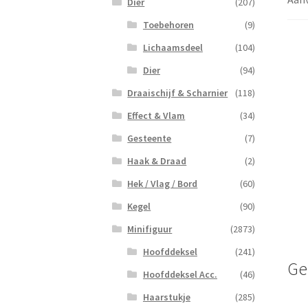
Dier
(207)
Toebehoren
(9)
Lichaamsdeel
(104)
Dier
(94)
Draaischijf & Scharnier
(118)
Effect & Vlam
(34)
Gesteente
(7)
Haak & Draad
(2)
Hek / Vlag / Bord
(60)
Kegel
(90)
Minifiguur
(2873)
Hoofddeksel
(241)
Ge
Hoofddeksel Acc.
(46)
Haarstukje
(285)