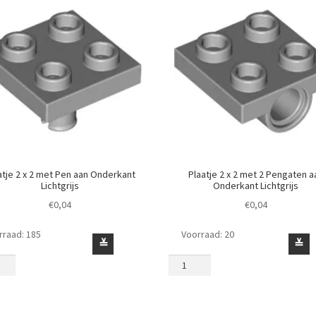
atje 2 x 2 met Pen aan Onderkant
Plaatje 2 x 2 met 2 Pengaten a
Lichtgrijs
Onderkant Lichtgrijs
€
0,04
€
0,04
rraad: 185
Voorraad: 20
je
Plaatje
≚
≚
2
x
2
met