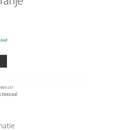
raad
≚
480-167
e Speciaal
matie