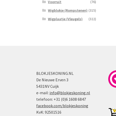
Voorruit
(76)
Wigblokje (Rompstenen)
(315)
Wigplaatje (Vleugels)
(322)
BLOKJESKONING.NL
De Nieuwe Erven 3
5431NV Cuijk
e-mail:
info@blokjeskoning.nl
telefoon: +31 (0)6 1608 6847
facebook.com/blokjeskoning
KvK: 92501516