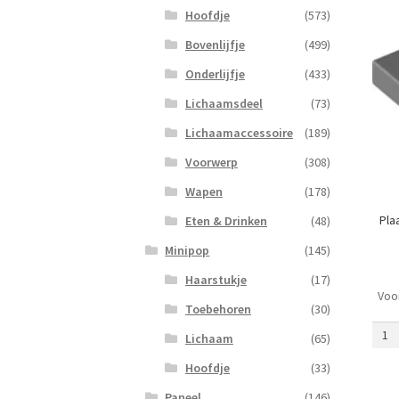
Hoofdje
(573)
Bovenlijfje
(499)
Onderlijfje
(433)
Lichaamsdeel
(73)
Lichaamaccessoire
(189)
Voorwerp
(308)
Wapen
(178)
Pla
Eten & Drinken
(48)
Minipop
(145)
Haarstukje
(17)
Voo
Plaat
Toebehoren
(30)
2
Lichaam
(65)
x
2
Hoofdje
(33)
met
Paneel
(146)