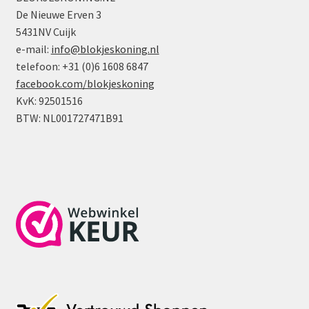
Zandkleur
De Nieuwe Erven 3
aantal
5431NV Cuijk
e-mail:
info@blokjeskoning.nl
telefoon: +31 (0)6 1608 6847
facebook.com/blokjeskoning
KvK: 92501516
BTW: NL001727471B91