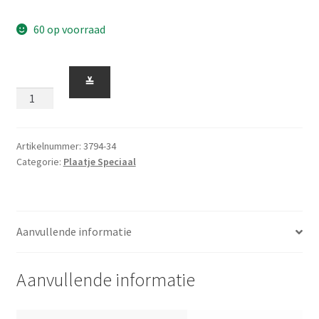
60 op voorraad
Plaatje
≚
1
x
2
met
Artikelnummer:
3794-34
Categorie:
Plaatje Speciaal
1
Nopje
'Jumper'
(zonder
Aanvullende informatie
groefje)
Lime
aantal
Aanvullende informatie