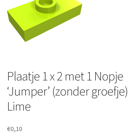
Plaatje 1 x 2 met 1 Nopje
‘Jumper’ (zonder groefje)
Lime
€
0,10