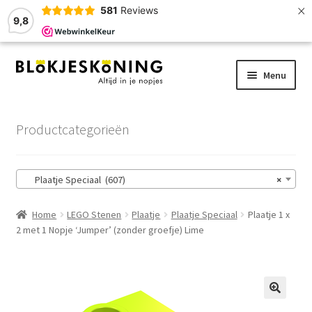
×
581
Reviews
9,8
Ga
Ga
Menu
door
naar
naar
de
Home
navigatie
inhoud
Productcategorieën
LEGO-Stenen
Plaatje Speciaal (607)
×
Winkelmand
Home
LEGO Stenen
Plaatje
Plaatje Speciaal
Plaatje 1 x
Afrekenen
2 met 1 Nopje ‘Jumper’ (zonder groefje) Lime
Account
Zoekhulp