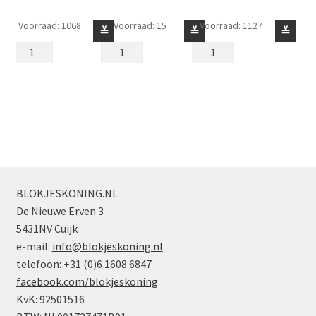
Voorraad: 1068
Voorraad: 15
Voorraad: 1127
Plaatje
Plaatje
Plaatje
≚
≚
≚
2
2
2
x
x
x
2
2
2
Hoek
Hoek
Hoek
Zwart
Zandgroen
Lichtgrijs
aantal
aantal
aantal
BLOKJESKONING.NL
De Nieuwe Erven 3
5431NV Cuijk
e-mail:
info@blokjeskoning.nl
telefoon: +31 (0)6 1608 6847
facebook.com/blokjeskoning
KvK: 92501516