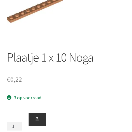
Plaatje 1 x 10 Noga
€
0,22
3 op voorraad
Plaatje
≚
1
x