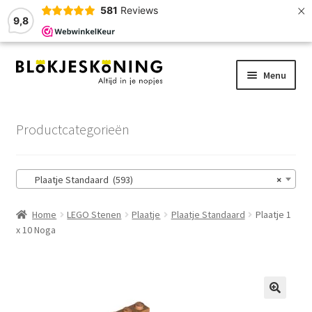
×
581
Reviews
9,8
Ga
Ga
Menu
door
naar
naar
de
Home
navigatie
inhoud
Productcategorieën
LEGO-Stenen
Plaatje Standaard (593)
×
Winkelmand
Home
LEGO Stenen
Plaatje
Plaatje Standaard
Plaatje 1
Afrekenen
x 10 Noga
Account
Zoekhulp