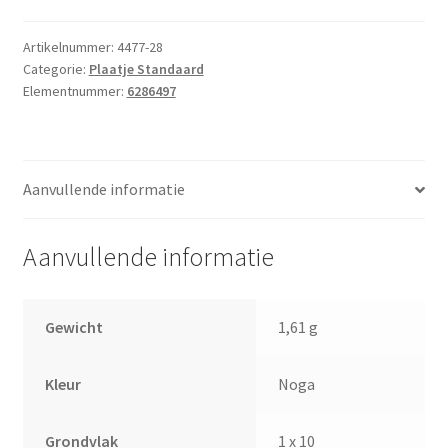
10
Noga
Artikelnummer:
4477-28
Categorie:
Plaatje Standaard
aantal
Elementnummer:
6286497
Aanvullende informatie
Aanvullende informatie
Gewicht
1,61 g
Kleur
Noga
Grondvlak
1 x 10