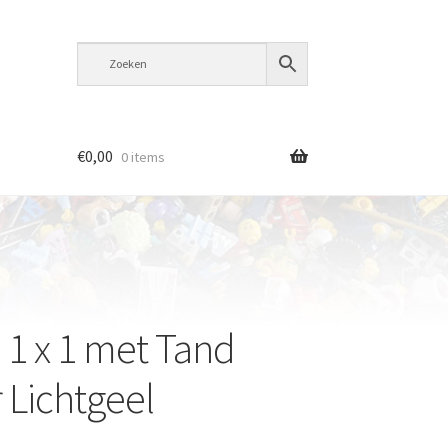
€
0,00
0 items
e 1 x 1 met Tand
 Lichtgeel