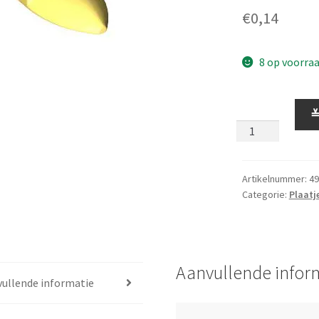
€
0,14
8 op voorra
Plaatje
1
x
1
met
Artikelnummer:
49
Categorie:
Plaatj
Tand
Helder
Lichtgeel
aantal
Aanvullende infor
ullende informatie