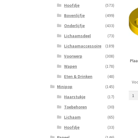
Hoofdje
(573)
Bovenlijfje
(499)
Onderlijfje
(433)
Lichaamsdeel
(73)
Lichaamaccessoire
(189)
Voorwerp
(308)
Plaa
Wapen
(178)
Eten & Drinken
(48)
Voo
Plaat
Minipop
(145)
2
Haarstukje
(17)
x
3
Toebehoren
(30)
met
Lichaam
(65)
Rond
en
Hoofdje
(33)
Gat
Paneel
(146)