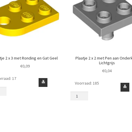
tje 2 x 3 met Ronding en Gat Geel
Plaatje 2 x 2 met Pen aan Onder
Lichtgrijs
€
0,09
€
0,04
rraad: 17
je
≚
Voorraad: 185
Plaatje
≚
2
x
2
met
ing
Pen
aan
Onderkant