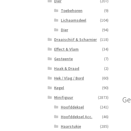
Dier
(207)
Toebehoren
(9)
Lichaamsdeel
(104)
Dier
(94)
Draaischijf & Scharnier
(118)
Effect & Vlam
(34)
Gesteente
(7)
Haak & Draad
(2)
Hek / Vlag / Bord
(60)
Kegel
(90)
Minifiguur
(2873)
Ge
Hoofddeksel
(241)
Hoofddeksel Acc.
(46)
Haarstukje
(285)