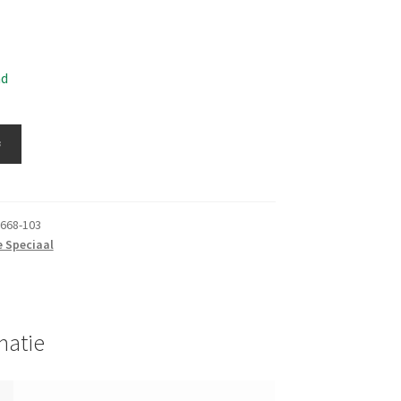
ad
≚
668-103
e Speciaal
matie