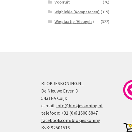
Voorruit
(76)
Wigblokje (Rompstenen)
(315)
Wigplaatje (Vleugels)
(322)
BLOKJESKONING.NL
De Nieuwe Erven 3
5431NV Cuijk
e-mail:
info@blokjeskoning.nl
telefoon: +31 (0)6 1608 6847
facebook.com/blokjeskoning
KvK: 92501516