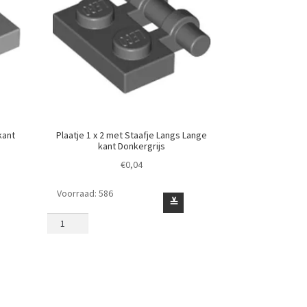
kant
Plaatje 1 x 2 met Staafje Langs Lange
kant Donkergrijs
€
0,04
Voorraad: 586
Plaatje
≚
1
x
2
met
Staafje
Langs
Lange