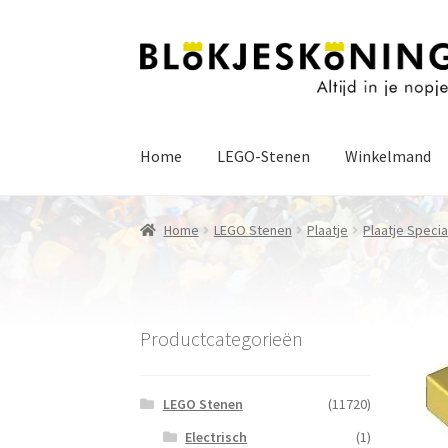
Ga
Ga
door
naar
naar
de
navigatie
inhoud
Home
LEGO-Stenen
Winkelmand
Home
LEGO Stenen
Plaatje
Plaatje Specia
Productcategorieën
LEGO Stenen
(11720)
Electrisch
(1)