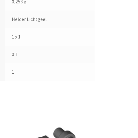
0,253 g
Helder Lichtgeel
1 x 1
0'1
1