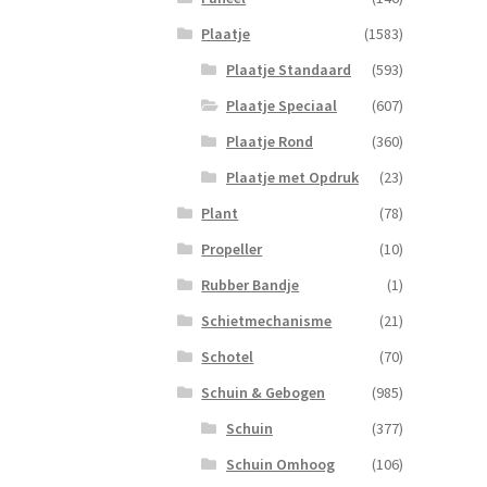
Geel
aanta
Plaatje
(1583)
Plaatje Standaard
(593)
Plaatje Speciaal
(607)
Plaatje Rond
(360)
Plaatje met Opdruk
(23)
Plant
(78)
Propeller
(10)
Rubber Bandje
(1)
Schietmechanisme
(21)
Schotel
(70)
Schuin & Gebogen
(985)
Schuin
(377)
Schuin Omhoog
(106)