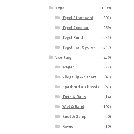
Tegel
(1399)
Tegel Standaard
(302)
Tegel Speciaal
(269)
Tegel Rond
(281)
Tegel met Opdruk
(547)
Voertuig
(280)
Wagen
(24)
Vliegtuig & Staart
(43)
Spatbord & Chassis
(67)
Trein & Rails
(14)
Wiel & Band
(102)
Boot & Schip
(20)
Rijwiel
(10)