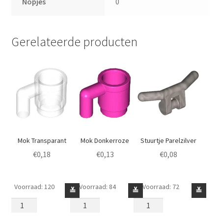
Nopjes
0
Gerelateerde producten
Mok Transparant
Mok Donkerroze
Stuurtje Parelzilver
€
0,18
€
0,13
€
0,08
Voorraad: 120
Voorraad: 84
Voorraad: 72
Mok
Mok
Stuurtje
≚
≚
≚
Transparant
Donkerroze
Parelzilver
aantal
aantal
aantal