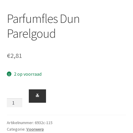
Parfumfles Dun
Parelgoud
€
2,81
2 op voorraad
Parfumfles
≚
Dun
Parelgoud
aantal
Artikelnummer:
6932c-115
Categorie:
Voorwerp