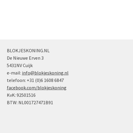
BLOKJESKONING.NL
De Nieuwe Erven 3
5431NV Cuijk
e-mail:
info@blokjeskoning.nl
telefoon: +31 (0)6 1608 6847
facebook.com/blokjeskoning
KvK: 92501516
BTW: NL001727471B91