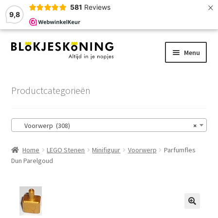
×
581
Reviews
9,8
Ga
Ga
Menu
door
naar
naar
de
Home
navigatie
inhoud
Productcategorieën
LEGO-Stenen
Voorwerp (308)
×
Winkelmand
Home
LEGO Stenen
Minifiguur
Voorwerp
Parfumfles
Afrekenen
Dun Parelgoud
Account
Zoekhulp