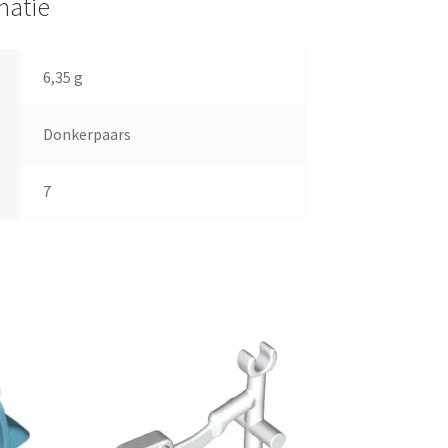
matie
6,35 g
Donkerpaars
7