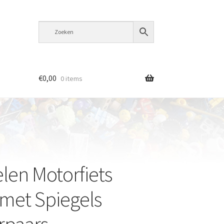
€
0,00
0 items
len Motorfiets
met Spiegels
rpaars