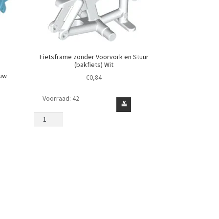
Fietsframe zonder Voorvork en Stuur
(bakfiets) Wit
auw
€
0,84
Voorraad: 42
Fietsframe
≚
zonder
Voorvork
en
Stuur
(bakfiets)
Wit
aantal