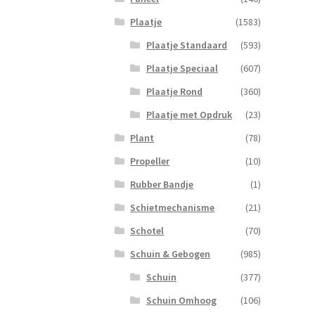
Plaatje
(1583)
Plaatje Standaard
(593)
Plaatje Speciaal
(607)
Plaatje Rond
(360)
Plaatje met Opdruk
(23)
Plant
(78)
Propeller
(10)
Rubber Bandje
(1)
Schietmechanisme
(21)
Schotel
(70)
Schuin & Gebogen
(985)
Schuin
(377)
Schuin Omhoog
(106)