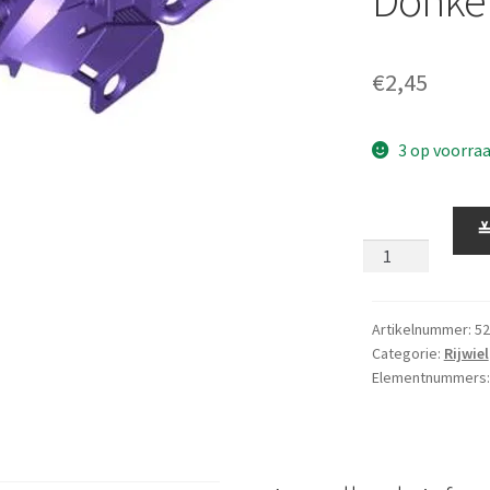
€
2,45
3 op voorra
Kuipdelen
Motorfiets
Breed
met
Spiegels
Artikelnummer:
52
Categorie:
Rijwiel
Donkerpaars
Elementnummers
aantal