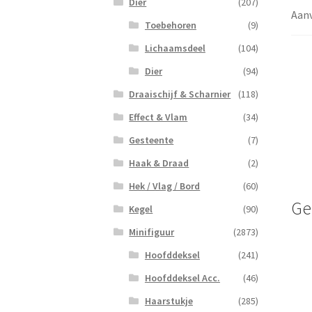
Dier
(207)
Aanv
Toebehoren
(9)
Lichaamsdeel
(104)
Dier
(94)
Draaischijf & Scharnier
(118)
Effect & Vlam
(34)
Gesteente
(7)
Haak & Draad
(2)
Hek / Vlag / Bord
(60)
Ge
Kegel
(90)
Minifiguur
(2873)
Hoofddeksel
(241)
Hoofddeksel Acc.
(46)
Haarstukje
(285)