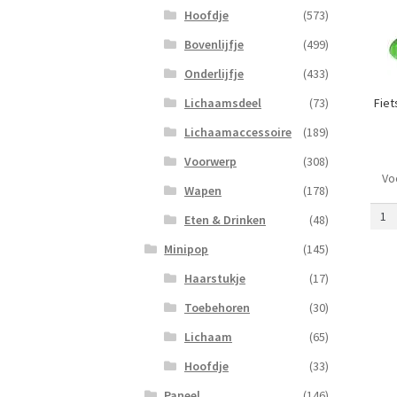
Hoofdje
(573)
Bovenlijfje
(499)
Onderlijfje
(433)
Fiet
Lichaamsdeel
(73)
Lichaamaccessoire
(189)
Voorwerp
(308)
Vo
Fiet
Wapen
(178)
zond
Eten & Drinken
(48)
Voor
en
Minipop
(145)
Stuu
Haarstukje
(17)
(bakf
Held
Toebehoren
(30)
Groe
Lichaam
(65)
aanta
Hoofdje
(33)
Paneel
(146)