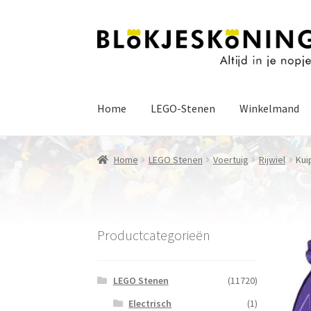
Ga
Ga
door
naar
naar
de
navigatie
inhoud
Home
LEGO-Stenen
Winkelmand
Home
LEGO Stenen
Voertuig
Rijwiel
Kui
Productcategorieën
LEGO Stenen
(11720)
Electrisch
(1)