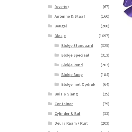
(overig)
(67)
Antenne & Staaf
(160)
Beugel
(200)
Blokje
(1097)
Blokje Standaard
(329)
Blokje Speciaal
(313)
Blokje Rond
(207)
Blokje Boog
(184)
Blokje met Opdruk
(64)
Buis & Slang
(25)
Container
(79)
Cylinder & Bol
(33)
Deur / Raam / Ruit
(203)