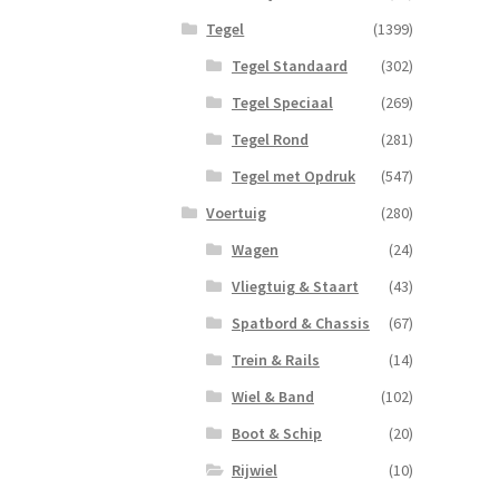
Tegel
(1399)
Tegel Standaard
(302)
Tegel Speciaal
(269)
Tegel Rond
(281)
Tegel met Opdruk
(547)
Voertuig
(280)
Wagen
(24)
Vliegtuig & Staart
(43)
Spatbord & Chassis
(67)
Trein & Rails
(14)
Wiel & Band
(102)
Boot & Schip
(20)
Rijwiel
(10)