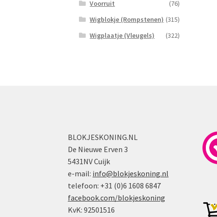
Voorruit
(76)
Wigblokje (Rompstenen)
(315)
Wigplaatje (Vleugels)
(322)
BLOKJESKONING.NL
De Nieuwe Erven 3
5431NV Cuijk
e-mail:
info@blokjeskoning.nl
telefoon: +31 (0)6 1608 6847
facebook.com/blokjeskoning
KvK: 92501516