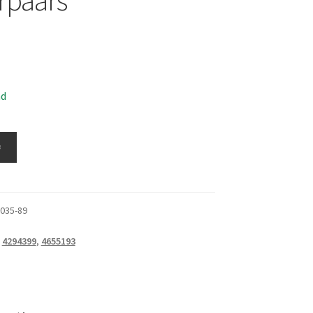
ad
≚
035-89
:
4294399
,
4655193