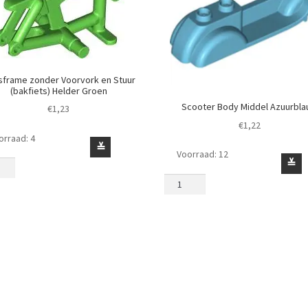
sframe zonder Voorvork en Stuur
(bakfiets) Helder Groen
Scooter Body Middel Azuurbl
€
1,23
€
1,22
orraad: 4
sframe
≚
Voorraad: 12
er
Scooter
≚
vork
Body
Middel
r
Azuurblauw
iets)
aantal
er
n
l