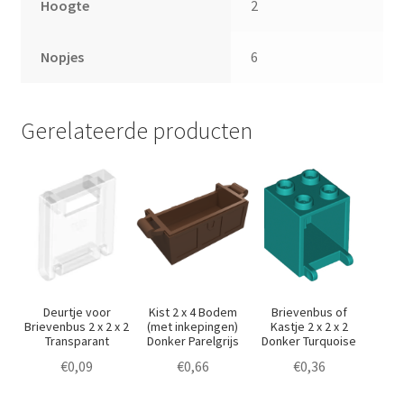
Hoogte
2
Nopjes
6
Gerelateerde producten
Deurtje voor
Kist 2 x 4 Bodem
Brievenbus of
Brievenbus 2 x 2 x 2
(met inkepingen)
Kastje 2 x 2 x 2
Transparant
Donker Parelgrijs
Donker Turquoise
€
0,09
€
0,66
€
0,36