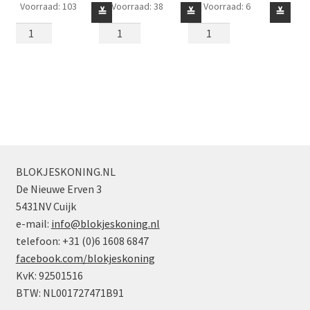
Voorraad: 103
Voorraad: 38
Voorraad: 6
Deurtje
Kist
Brievenbus
≚
≚
≚
voor
2
of
Brievenbus
x
Kastje
2
4
2
x
Bodem
x
2
(met
2
x
inkepingen)
x
2
Donker
2
Transparant
Parelgrijs
Donker
aantal
aantal
Turquoise
BLOKJESKONING.NL
aantal
De Nieuwe Erven 3
5431NV Cuijk
e-mail:
info@blokjeskoning.nl
telefoon: +31 (0)6 1608 6847
facebook.com/blokjeskoning
KvK: 92501516
BTW: NL001727471B91