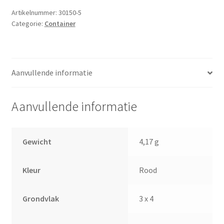
x
Artikelnummer:
30150-5
Categorie:
Container
2
Rood
aantal
Aanvullende informatie
Aanvullende informatie
Gewicht
4,17 g
Kleur
Rood
Grondvlak
3 x 4