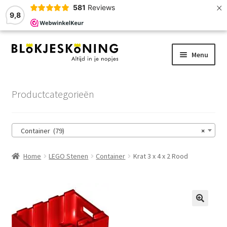
×
581
Reviews
9,8
Ga
Ga
Menu
door
naar
naar
de
Home
navigatie
inhoud
Productcategorieën
LEGO-Stenen
Container (79)
×
Winkelmand
Home
LEGO Stenen
Container
Krat 3 x 4 x 2 Rood
Afrekenen
Account
Zoekhulp