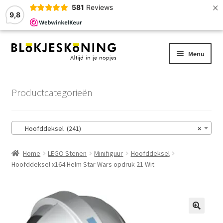
×
581
Reviews
9,8
Ga
Ga
Menu
door
naar
naar
de
Home
navigatie
inhoud
Productcategorieën
LEGO-Stenen
Hoofddeksel (241)
×
Winkelmand
Home
LEGO Stenen
Minifiguur
Hoofddeksel
Afrekenen
Hoofddeksel x164 Helm Star Wars opdruk 21 Wit
Account
Zoekhulp