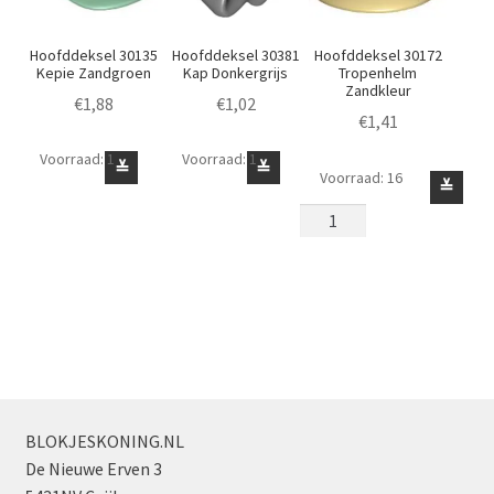
Hoofddeksel 30135
Hoofddeksel 30381
Hoofddeksel 30172
Kepie Zandgroen
Kap Donkergrijs
Tropenhelm
Zandkleur
€
1,88
€
1,02
€
1,41
Voorraad: 1
Voorraad: 1
Hoofddeksel
Hoofddeksel
≚
≚
Voorraad: 16
Hoofddeksel
≚
30135
30381
30172
Kepie
Kap
Tropenhelm
Zandgroen
Donkergrijs
Zandkleur
aantal
aantal
aantal
BLOKJESKONING.NL
De Nieuwe Erven 3