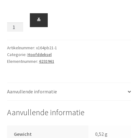
Hoofddeksel
≚
x164
Helm
Star
Wars
Artikelnummer:
x164pb21-1
Categorie:
Hoofddeksel
opdruk
Elementnummer:
6231961
21
Wit
aantal
Aanvullende informatie
Aanvullende informatie
Gewicht
0,52 g