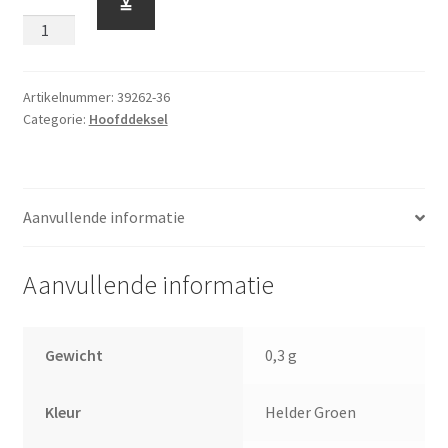
≚
39262
Helder
Groen
aantal
Artikelnummer:
39262-36
Categorie:
Hoofddeksel
Aanvullende informatie
Aanvullende informatie
Gewicht
0,3 g
Kleur
Helder Groen