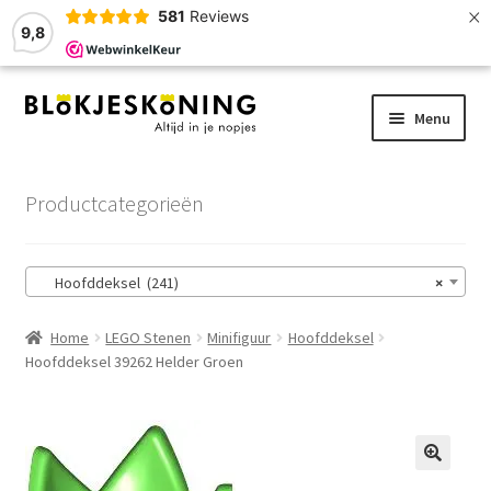
×
581
Reviews
9,8
Ga
Ga
Menu
door
naar
naar
de
Home
navigatie
inhoud
Productcategorieën
LEGO-Stenen
Hoofddeksel (241)
×
Winkelmand
Home
LEGO Stenen
Minifiguur
Hoofddeksel
Afrekenen
Hoofddeksel 39262 Helder Groen
Account
Zoekhulp