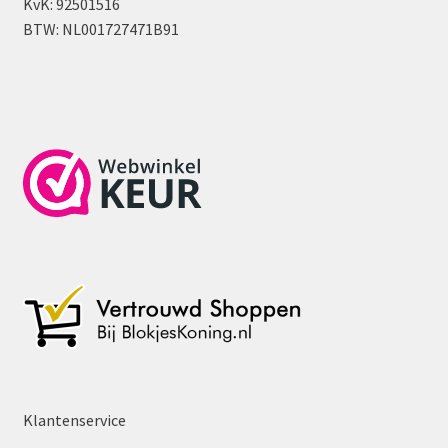
KvK: 92501516
BTW: NL001727471B91
Klantenservice