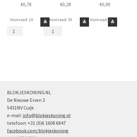
€
0,78
€
0,28
€
0,90
Voorraad: 10
Voorraad: 35
Voorraad: 1
Hoofddeksel
Hoofddeksel
Hoofddeksel
≚
≚
≚
3844
3833
30381
Spangenhelm
Bouwhelm
Kap
Wit
Neongeel
Wit
aantal
aantal
aantal
BLOKJESKONING.NL
De Nieuwe Erven 3
5431NV Cuijk
e-mail:
info@blokjeskoning.nl
telefoon: +31 (0)6 1608 6847
facebook.com/blokjeskoning