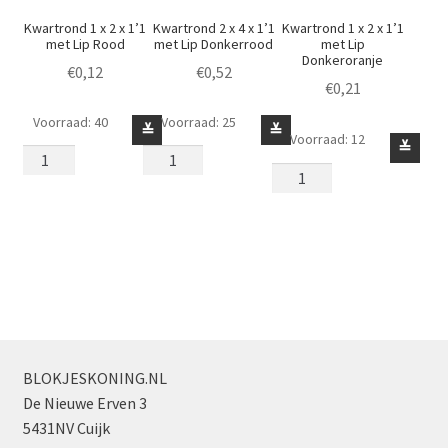
Kwartrond 1 x 2 x 1’1
Kwartrond 2 x 4 x 1’1
Kwartrond 1 x 2 x 1’1
met Lip Rood
met Lip Donkerrood
met Lip
Donkeroranje
€
0,12
€
0,52
€
0,21
Voorraad: 40
Voorraad: 25
Kwartrond
Kwartrond
≚
≚
Voorraad: 12
Kwartrond
≚
1
2
1
x
x
x
2
4
2
x
x
x
1'1
1'1
1'1
met
met
met
Lip
Lip
Lip
Rood
Donkerrood
Donkeroranje
aantal
aantal
aantal
BLOKJESKONING.NL
De Nieuwe Erven 3
5431NV Cuijk