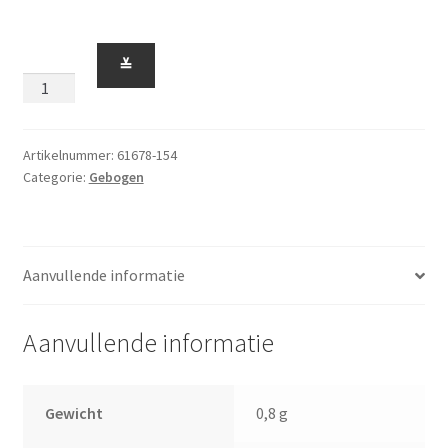
Gebogen
≚
1
x
4
Kromming
Artikelnummer:
61678-154
Categorie:
Gebogen
4
Lang
Lavendel
aantal
Aanvullende informatie
Aanvullende informatie
Gewicht
0,8 g