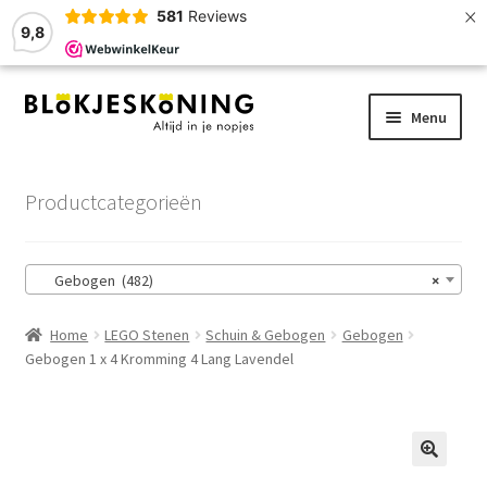
×
581
Reviews
9,8
Ga
Ga
Menu
door
naar
naar
de
Home
navigatie
inhoud
Productcategorieën
LEGO-Stenen
Gebogen (482)
×
Winkelmand
Home
LEGO Stenen
Schuin & Gebogen
Gebogen
Afrekenen
Gebogen 1 x 4 Kromming 4 Lang Lavendel
Account
Zoekhulp