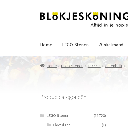
Ga
Ga
door
naar
naar
de
navigatie
inhoud
Home
LEGO-Stenen
Winkelmand
Home
LEGO Stenen
Technic
Gatenbalk
Productcategorieën
LEGO Stenen
(11720)
Electrisch
(1)