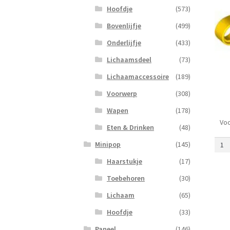
Hoofdje
(573)
Bovenlijfje
(499)
Onderlijfje
(433)
Lichaamsdeel
(73)
Lichaamaccessoire
(189)
Voorwerp
(308)
Wapen
(178)
Voo
Gate
Eten & Drinken
(48)
5
Minipop
(145)
Plat
Geel
Haarstukje
(17)
aanta
Toebehoren
(30)
Lichaam
(65)
Hoofdje
(33)
Paneel
(146)