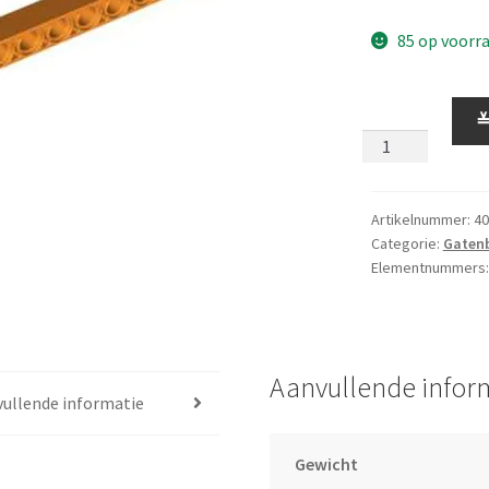
85 op voorr
Gatenbalk
9
Oranje
aantal
Artikelnummer:
40
Categorie:
Gaten
Elementnummers
Aanvullende infor
ullende informatie
Gewicht