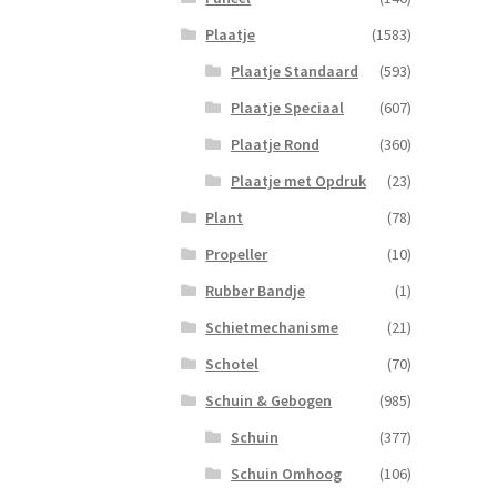
Plaatje
(1583)
Plaatje Standaard
(593)
Plaatje Speciaal
(607)
Plaatje Rond
(360)
Plaatje met Opdruk
(23)
Plant
(78)
Propeller
(10)
Rubber Bandje
(1)
Schietmechanisme
(21)
Schotel
(70)
Schuin & Gebogen
(985)
Schuin
(377)
Schuin Omhoog
(106)