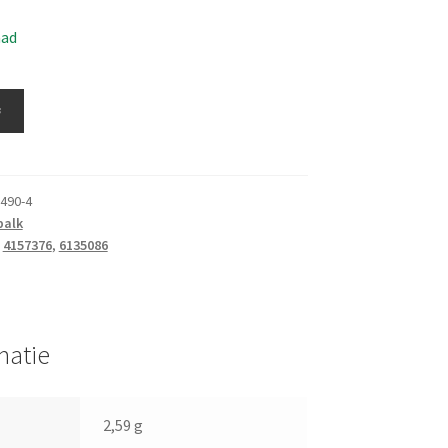
aad
≚
490-4
balk
:
4157376
,
6135086
matie
2,59 g