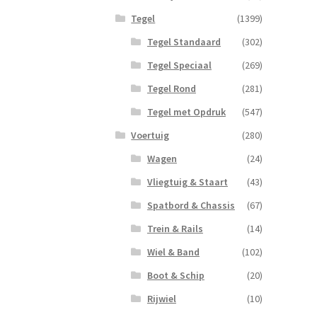
Tegel
(1399)
Tegel Standaard
(302)
Tegel Speciaal
(269)
Tegel Rond
(281)
Tegel met Opdruk
(547)
Voertuig
(280)
Wagen
(24)
Vliegtuig & Staart
(43)
Spatbord & Chassis
(67)
Trein & Rails
(14)
Wiel & Band
(102)
Boot & Schip
(20)
Rijwiel
(10)