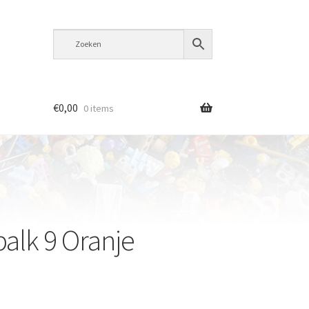
€
0,00
0 items
alk 9 Oranje