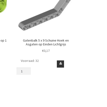
 op 1
Gatenbalk 5 x 9 Schuine Hoek en
Asgaten op Einden Lichtgrijs
€
0,17
Voorraad: 32
Gatenbalk
≚
5
x
9
Schuine
Hoek
en
Asgaten
op