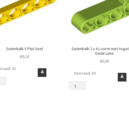
Gatenbalk 5 Plat Geel
Gatenbalk 2 x 4 L-vorm met Asgat
Einde Lime
€
0,18
€
0,05
rraad: 25
nbalk
≚
Voorraad: 39
Gatenbalk
≚
2
x
4
l
L-
vorm
met
Asgat
op