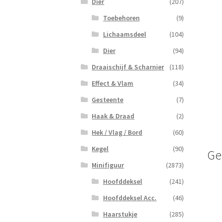
Dier
(207)
Toebehoren
(9)
Lichaamsdeel
(104)
Dier
(94)
Draaischijf & Scharnier
(118)
Effect & Vlam
(34)
Gesteente
(7)
Haak & Draad
(2)
Hek / Vlag / Bord
(60)
Kegel
(90)
Ge
Minifiguur
(2873)
Hoofddeksel
(241)
Hoofddeksel Acc.
(46)
Haarstukje
(285)