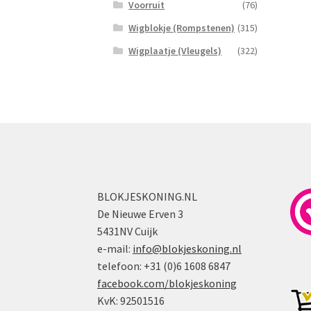
Voorruit
(76)
Wigblokje (Rompstenen)
(315)
Wigplaatje (Vleugels)
(322)
BLOKJESKONING.NL
De Nieuwe Erven 3
5431NV Cuijk
e-mail:
info@blokjeskoning.nl
telefoon: +31 (0)6 1608 6847
facebook.com/blokjeskoning
KvK: 92501516