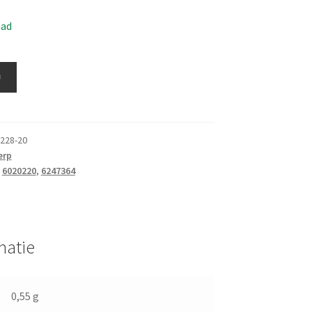
aad
≚
228-20
erp
:
6020220
,
6247364
matie
0,55 g