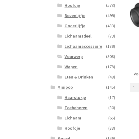
Hoofdje
(573)
Bovenlijfje
(499)
Onderlijfje
(433)
Lichaamsdeel
(73)
Lichaamaccessoire
(189)
Voorwerp
(308)
Wapen
(178)
Vo
mega
Eten & Drinken
(48)
Zwar
Minipop
(145)
aanta
Haarstukje
(17)
Toebehoren
(30)
Lichaam
(65)
Hoofdje
(33)
Paneel
(146)