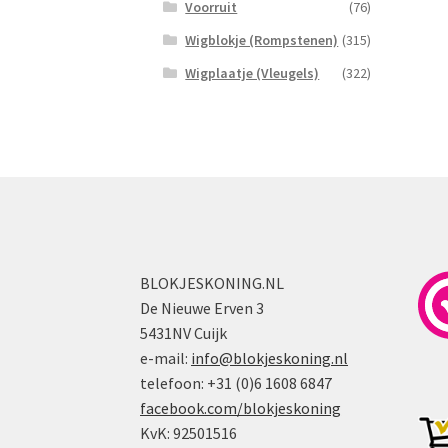
Voorruit
(76)
Wigblokje (Rompstenen)
(315)
Wigplaatje (Vleugels)
(322)
BLOKJESKONING.NL
De Nieuwe Erven 3
5431NV Cuijk
e-mail:
info@blokjeskoning.nl
telefoon: +31 (0)6 1608 6847
facebook.com/blokjeskoning
KvK: 92501516