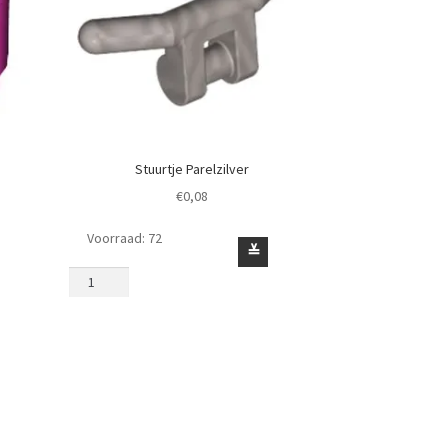
Stuurtje Parelzilver
€
0,08
Voorraad: 72
Stuurtje
≚
Parelzilver
aantal