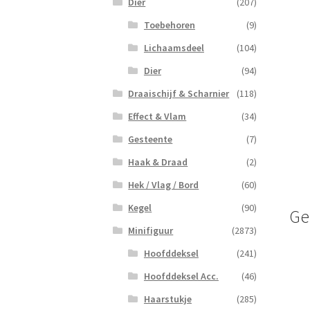
Dier
(207)
Toebehoren
(9)
Lichaamsdeel
(104)
Dier
(94)
Draaischijf & Scharnier
(118)
Effect & Vlam
(34)
Gesteente
(7)
Haak & Draad
(2)
Hek / Vlag / Bord
(60)
Kegel
(90)
Ge
Minifiguur
(2873)
Hoofddeksel
(241)
Hoofddeksel Acc.
(46)
Haarstukje
(285)