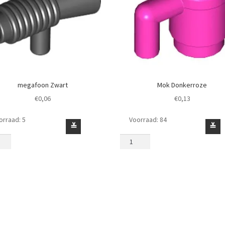
megafoon Zwart
Mok Donkerroze
€
0,06
€
0,13
orraad: 5
Voorraad: 84
foon
Mok
≚
≚
t
Donkerroze
l
aantal