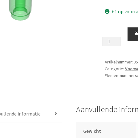
61 op voorr
Fles
Transp.
Groen
aantal
Artikelnummer:
95
Categorie:
Voorw
Elementnummers
Aanvullende infor
ullende informatie
Gewicht