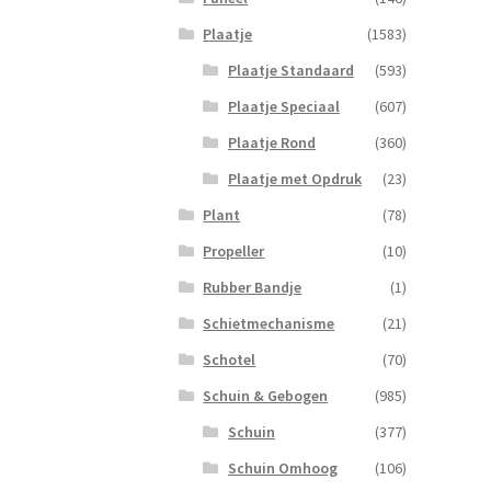
Plaatje
(1583)
Plaatje Standaard
(593)
Plaatje Speciaal
(607)
Plaatje Rond
(360)
Plaatje met Opdruk
(23)
Plant
(78)
Propeller
(10)
Rubber Bandje
(1)
Schietmechanisme
(21)
Schotel
(70)
Schuin & Gebogen
(985)
Schuin
(377)
Schuin Omhoog
(106)