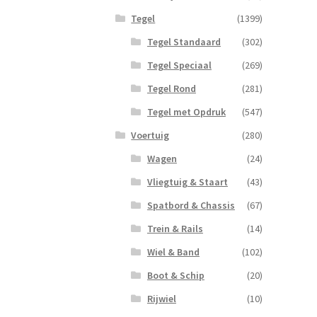
Tegel
(1399)
Tegel Standaard
(302)
Tegel Speciaal
(269)
Tegel Rond
(281)
Tegel met Opdruk
(547)
Voertuig
(280)
Wagen
(24)
Vliegtuig & Staart
(43)
Spatbord & Chassis
(67)
Trein & Rails
(14)
Wiel & Band
(102)
Boot & Schip
(20)
Rijwiel
(10)