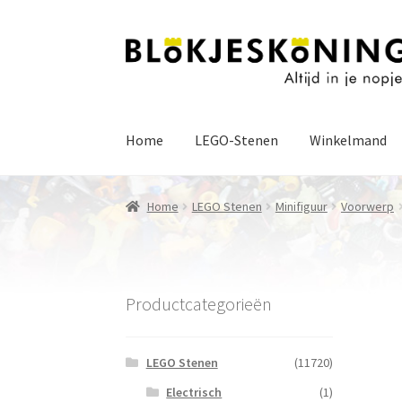
Ga
Ga
door
naar
naar
de
navigatie
inhoud
Home
LEGO-Stenen
Winkelmand
Home
LEGO Stenen
Minifiguur
Voorwerp
Productcategorieën
LEGO Stenen
(11720)
Electrisch
(1)