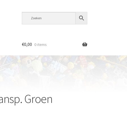
€
0,00
0 items
ransp. Groen