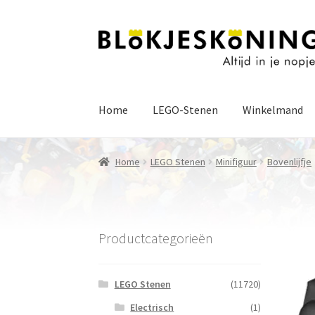
Ga
Ga
door
naar
naar
de
navigatie
inhoud
Home
LEGO-Stenen
Winkelmand
Home
LEGO Stenen
Minifiguur
Bovenlijfje
Productcategorieën
LEGO Stenen
(11720)
Electrisch
(1)