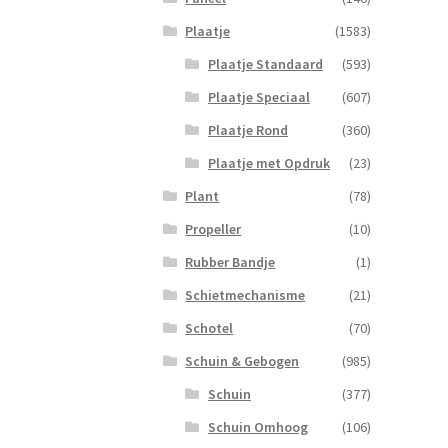
Plaatje
(1583)
Plaatje Standaard
(593)
Plaatje Speciaal
(607)
Plaatje Rond
(360)
Plaatje met Opdruk
(23)
Plant
(78)
Propeller
(10)
Rubber Bandje
(1)
Schietmechanisme
(21)
Schotel
(70)
Schuin & Gebogen
(985)
Schuin
(377)
Schuin Omhoog
(106)