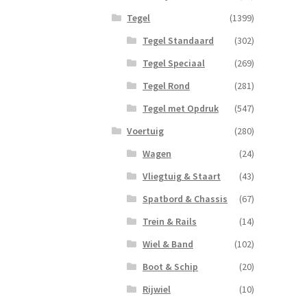
Tegel
(1399)
Tegel Standaard
(302)
Tegel Speciaal
(269)
Tegel Rond
(281)
Tegel met Opdruk
(547)
Voertuig
(280)
Wagen
(24)
Vliegtuig & Staart
(43)
Spatbord & Chassis
(67)
Trein & Rails
(14)
Wiel & Band
(102)
Boot & Schip
(20)
Rijwiel
(10)