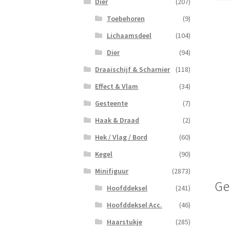
Dier
(207)
Toebehoren
(9)
Lichaamsdeel
(104)
Dier
(94)
Draaischijf & Scharnier
(118)
Effect & Vlam
(34)
Gesteente
(7)
Haak & Draad
(2)
Hek / Vlag / Bord
(60)
Kegel
(90)
Minifiguur
(2873)
Ge
Hoofddeksel
(241)
Hoofddeksel Acc.
(46)
Haarstukje
(285)