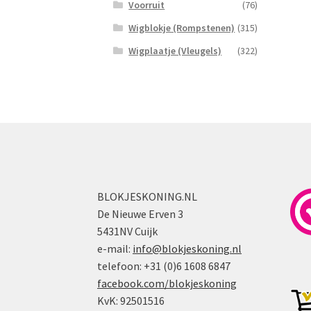
Voorruit
(76)
Wigblokje (Rompstenen)
(315)
Wigplaatje (Vleugels)
(322)
BLOKJESKONING.NL
De Nieuwe Erven 3
5431NV Cuijk
e-mail:
info@blokjeskoning.nl
telefoon: +31 (0)6 1608 6847
facebook.com/blokjeskoning
KvK: 92501516