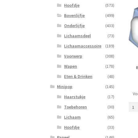
Hoofdje
(573)
Bovenlijfje
(499)
Onderlijfje
(433)
Lichaamsdeel
(73)
Lichaamaccessoire
(189)
Voorwerp
(308)
Wapen
(178)
B
Eten & Drinken
(48)
Minipop
(145)
Vo
Boven
Haarstukje
(17)
opdr
Toebehoren
(30)
1366
Held
Lichaam
(65)
Lich
Hoofdje
(33)
aanta
Paneel
(146)