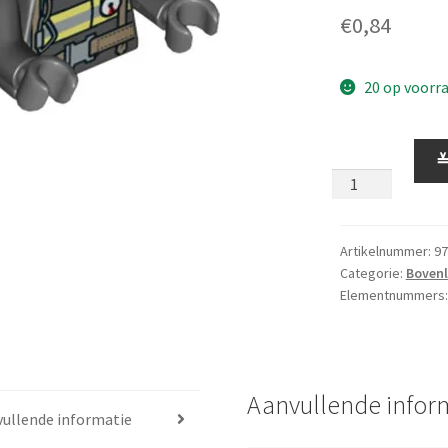
€
0,84
20 op voorr
Bovenlijfje
opdruk
1302
Zwart
aantal
Artikelnummer:
97
Categorie:
Bovenl
Elementnummers
Aanvullende infor
ullende informatie