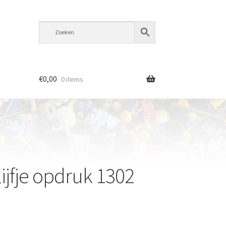
€
0,00
0 items
ijfje opdruk 1302