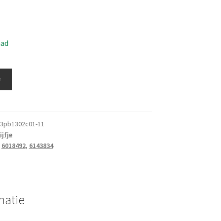
aad
≚
3pb1302c01-11
ijfje
:
6018492
,
6143834
matie