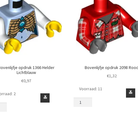
ovenlijfje opdruk 1366 Helder
Bovenlijfje opdruk 2098 Roo
Lichtblauw
€
1,32
€
0,97
Voorraad: 11
Bovenlijfje
≚
orraad: 2
lijfje
≚
opdruk
uk
2098
Rood
er
aantal
tblauw
l