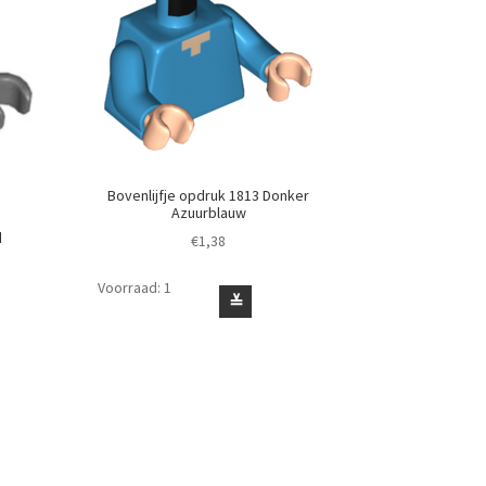
Bovenlijfje opdruk 1813 Donker
Azuurblauw
d
€
1,38
Voorraad: 1
Bovenlijfje
≚
opdruk
1813
Donker
Azuurblauw
aantal