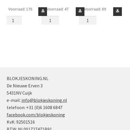
Voorraad: 176
Voorraad: 47
Voorraad: 89
Blokje
Blokje
Blokje
≚
≚
≚
1
1
1
x
x
x
2
2
2
x
x
x
5
5
5
-
-
-
Holle
Holle
Holle
Nopjes
Nopjes
Nopjes
Zandgroen
Zandkleur
Middel
BLOKJESKONING.NL
aantal
aantal
Noga
De Nieuwe Erven 3
aantal
5431NV Cuijk
e-mail:
info@blokjeskoning.nl
telefoon: +31 (0)6 1608 6847
facebook.com/blokjeskoning
KvK: 92501516
BTW: NL001727471B91