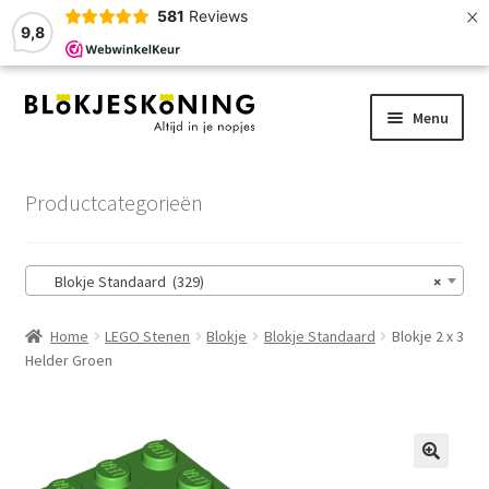
×
581
Reviews
9,8
Ga
Ga
Menu
door
naar
naar
de
Home
navigatie
inhoud
Productcategorieën
LEGO-Stenen
Blokje Standaard (329)
×
Winkelmand
Home
LEGO Stenen
Blokje
Blokje Standaard
Blokje 2 x 3
Afrekenen
Helder Groen
Account
Zoekhulp