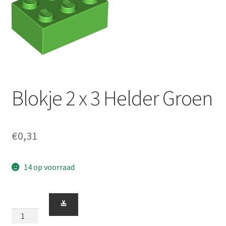
Blokje 2 x 3 Helder Groen
€
0,31
14 op voorraad
Blokje
≚
2
x