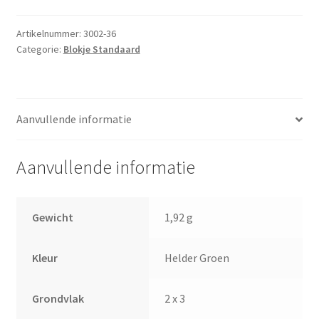
3
Helder
Artikelnummer:
3002-36
Categorie:
Blokje Standaard
Groen
aantal
Aanvullende informatie
Aanvullende informatie
Gewicht
1,92 g
Kleur
Helder Groen
Grondvlak
2 x 3