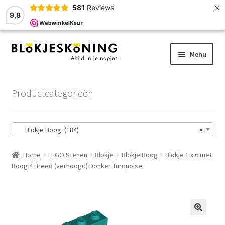
×
581
Reviews
9,8
Ga
Ga
Menu
door
naar
naar
de
Home
navigatie
inhoud
Productcategorieën
LEGO-Stenen
Blokje Boog (184)
×
Winkelmand
Home
LEGO Stenen
Blokje
Blokje Boog
Blokje 1 x 6 met
Afrekenen
Boog 4 Breed (verhoogd) Donker Turquoise
Account
Zoekhulp