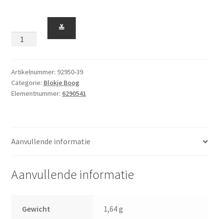
Blokje
≚
1
x
6
met
Artikelnummer:
92950-39
Categorie:
Blokje Boog
Boog
Elementnummer:
6290541
4
Breed
(verhoogd)
Donker
Aanvullende informatie
Turquoise
aantal
Aanvullende informatie
Gewicht
1,64 g