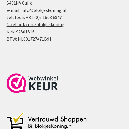
Omhoog
5431NV Cuijk
Helder
e-mail:
info@blokjeskoning.nl
Lichtblauw
telefoon: +31 (0)6 1608 6847
aantal
facebook.com/blokjeskoning
KvK: 92501516
BTW: NL001727471B91