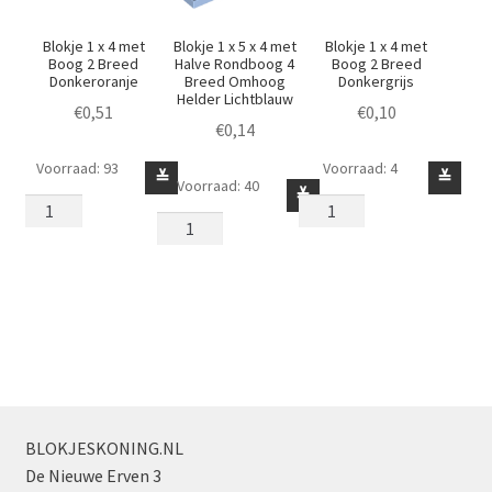
Blokje 1 x 4 met
Blokje 1 x 5 x 4 met
Blokje 1 x 4 met
Boog 2 Breed
Halve Rondboog 4
Boog 2 Breed
Donkeroranje
Breed Omhoog
Donkergrijs
Helder Lichtblauw
€
0,51
€
0,10
€
0,14
Voorraad: 93
Voorraad: 4
Blokje
Blokje
≚
≚
Voorraad: 40
Blokje
≚
1
1
1
x
x
x
4
4
5
met
met
x
Boog
Boog
4
2
2
met
Breed
Breed
Halve
Donkeroranje
Donkergrijs
Rondboog
aantal
aantal
4
BLOKJESKONING.NL
Breed
De Nieuwe Erven 3