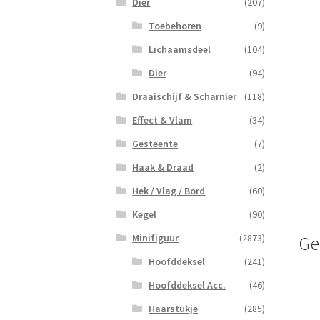
Dier
(207)
Toebehoren
(9)
Lichaamsdeel
(104)
Dier
(94)
Draaischijf & Scharnier
(118)
Effect & Vlam
(34)
Gesteente
(7)
Haak & Draad
(2)
Hek / Vlag / Bord
(60)
Kegel
(90)
Minifiguur
(2873)
Ge
Hoofddeksel
(241)
Hoofddeksel Acc.
(46)
Haarstukje
(285)