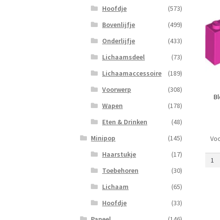
Hoofdje
(573)
Bovenlijfje
(499)
Onderlijfje
(433)
Lichaamsdeel
(73)
Lichaamaccessoire
(189)
Voorwerp
(308)
Bl
Wapen
(178)
Eten & Drinken
(48)
Minipop
(145)
Voo
Blokj
1
Haarstukje
(17)
x
Toebehoren
(30)
8
x
Lichaam
(65)
2
Hoofdje
(33)
met
Boo
Paneel
(146)