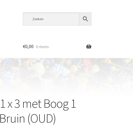
€
0,00
0 items
 1 x 3 met Boog 1
Bruin (OUD)