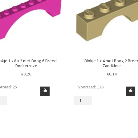
okje 1 x 8 x 2 met Boog 6 Breed
Blokje 1 x 4 met Boog 2 Bree
Donkerroze
Zandkleur
€
0,26
€
0,14
rraad: 25
Voorraad: 136
e
Blokje
≚
≚
1
x
4
met
Boog
2
g
Breed