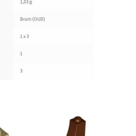
1,03 g
Bruin (OUD)
1 x 3
1
3