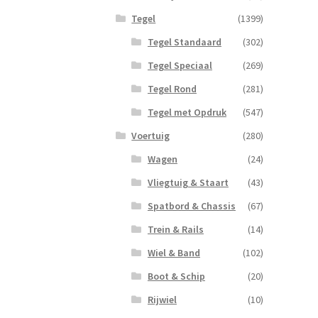
Tegel
(1399)
Tegel Standaard
(302)
Tegel Speciaal
(269)
Tegel Rond
(281)
Tegel met Opdruk
(547)
Voertuig
(280)
Wagen
(24)
Vliegtuig & Staart
(43)
Spatbord & Chassis
(67)
Trein & Rails
(14)
Wiel & Band
(102)
Boot & Schip
(20)
Rijwiel
(10)