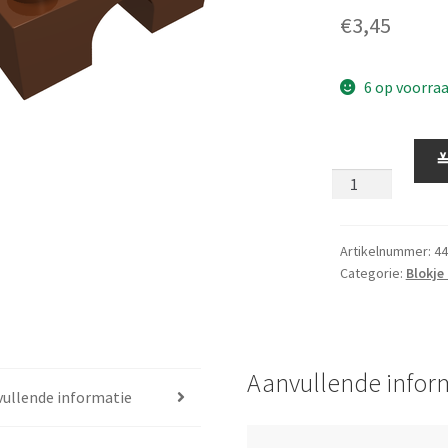
€
3,45
6 op voorra
Blokje
1
x
3
met
Artikelnummer:
44
Categorie:
Blokje
Boog
1
Breed
Bruin
(OUD)
Aanvullende infor
ullende informatie
aantal