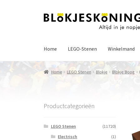
Ga
Ga
door
naar
naar
de
navigatie
inhoud
Home
LEGO-Stenen
Winkelmand
Home
LEGO Stenen
Blokje
Blokje Boog
Productcategorieën
LEGO Stenen
(11720)
Electrisch
(1)