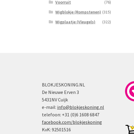
Voorruit
(76)
Wigblokje (Rompstenen)
(315)
Wigplaatje (Vleugels)
(322)
BLOKJESKONING.NL
De Nieuwe Erven 3
5431NV Cuijk
e-mail:
info@blokjeskoning.nl
telefoon: +31 (0)6 1608 6847
facebook.com/blokjeskoning
KvK: 92501516