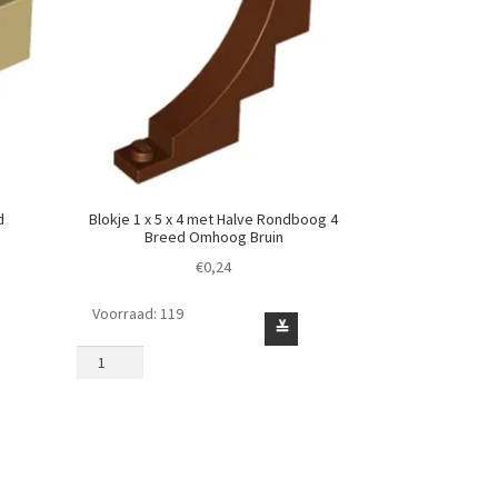
d
Blokje 1 x 5 x 4 met Halve Rondboog 4
Breed Omhoog Bruin
€
0,24
Voorraad: 119
Blokje
≚
1
x
5
x
4
met
Halve