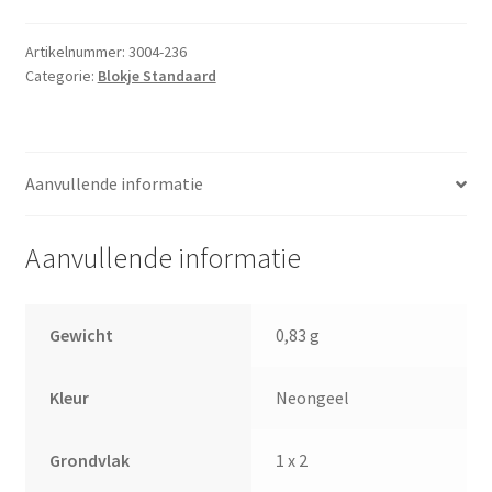
2
Neongeel
Artikelnummer:
3004-236
Categorie:
Blokje Standaard
aantal
Aanvullende informatie
Aanvullende informatie
Gewicht
0,83 g
Kleur
Neongeel
Grondvlak
1 x 2