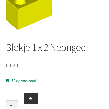
Blokje 1 x 2 Neongeel
€
0,20
72 op voorraad
Blokje
≚
1
x