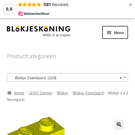
×
581
Reviews
9,8
Ga
Ga
Menu
door
naar
naar
de
Home
navigatie
inhoud
Productcategorieën
LEGO-Stenen
Blokje Standaard (329)
×
Winkelmand
Home
LEGO Stenen
Blokje
Blokje Standaard
Blokje 1 x 2
Afrekenen
Neongeel
Account
Zoekhulp