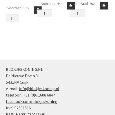
Voorraad: 44
Voorraad: 202
Blokje
Blokje
≚
≚
Voorraad: 176
Blokje
≚
1
2
1
x
x
x
2
2
2
x
Hoeksteen
x
5
Rood
5
-
aantal
-
Holle
Holle
Nopjes
Nopjes
Roze
Zandgroen
aantal
BLOKJESKONING.NL
aantal
De Nieuwe Erven 3
5431NV Cuijk
e-mail:
info@blokjeskoning.nl
telefoon: +31 (0)6 1608 6847
facebook.com/blokjeskoning
KvK: 92501516
BTW: NL001727471B91