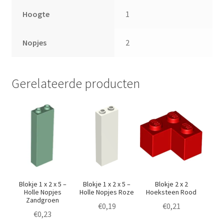
Hoogte
1
Nopjes
2
Gerelateerde producten
Blokje 1 x 2 x 5 –
Blokje 1 x 2 x 5 –
Blokje 2 x 2
Holle Nopjes
Holle Nopjes Roze
Hoeksteen Rood
Zandgroen
€
0,19
€
0,21
€
0,23