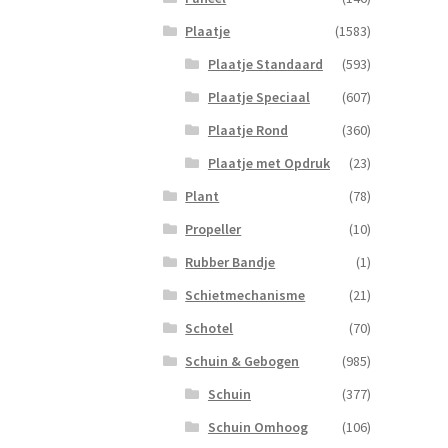
1
Plaatje
(1583)
Ving
Roo
Plaatje Standaard
(593)
aanta
Plaatje Speciaal
(607)
Plaatje Rond
(360)
Plaatje met Opdruk
(23)
Plant
(78)
Propeller
(10)
Rubber Bandje
(1)
Schietmechanisme
(21)
Schotel
(70)
Schuin & Gebogen
(985)
Schuin
(377)
Schuin Omhoog
(106)