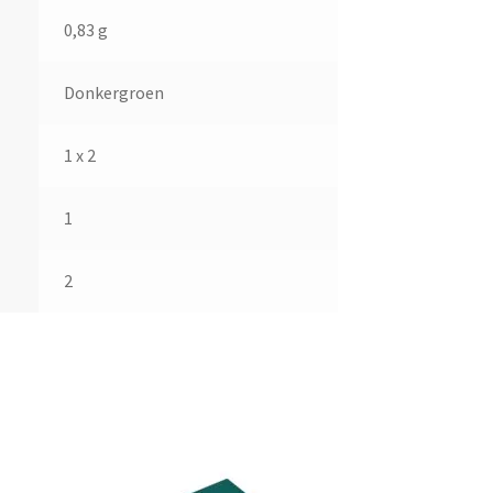
0,83 g
Donkergroen
1 x 2
1
2