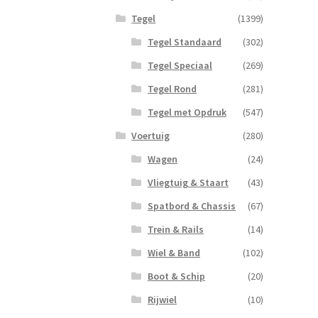
Tegel
(1399)
Tegel Standaard
(302)
Tegel Speciaal
(269)
Tegel Rond
(281)
Tegel met Opdruk
(547)
Voertuig
(280)
Wagen
(24)
Vliegtuig & Staart
(43)
Spatbord & Chassis
(67)
Trein & Rails
(14)
Wiel & Band
(102)
Boot & Schip
(20)
Rijwiel
(10)