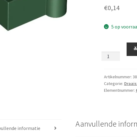
€
0,14
5 op voorra
Blokje
1
x
2
Draaischarnier
Artikelnummer:
38
Categorie:
Draais
Helft
Elementnummer:
1
Donkergroen
aantal
Aanvullende infor
ullende informatie