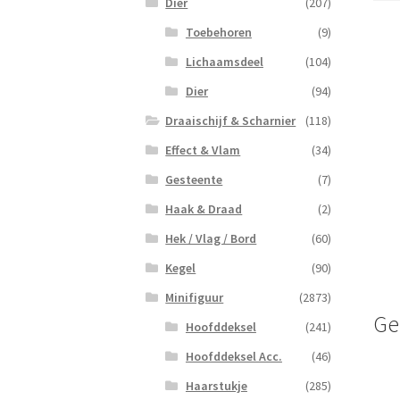
Dier
(207)
Toebehoren
(9)
Lichaamsdeel
(104)
Dier
(94)
Draaischijf & Scharnier
(118)
Effect & Vlam
(34)
Gesteente
(7)
Haak & Draad
(2)
Hek / Vlag / Bord
(60)
Kegel
(90)
Minifiguur
(2873)
Ge
Hoofddeksel
(241)
Hoofddeksel Acc.
(46)
Haarstukje
(285)