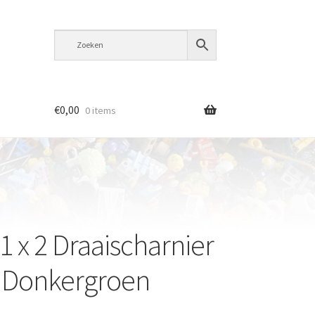
€
0,00
0 items
1 x 2 Draaischarnier
1 Donkergroen