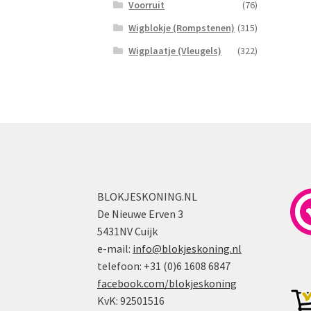
Voorruit
(76)
Wigblokje (Rompstenen)
(315)
Wigplaatje (Vleugels)
(322)
BLOKJESKONING.NL
De Nieuwe Erven 3
5431NV Cuijk
e-mail:
info@blokjeskoning.nl
telefoon: +31 (0)6 1608 6847
facebook.com/blokjeskoning
KvK: 92501516