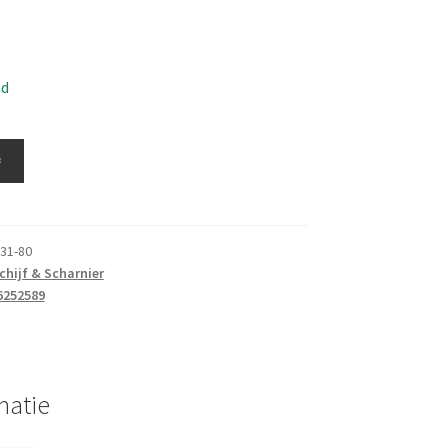
ad
≚
31-80
chijf & Scharnier
6252589
matie