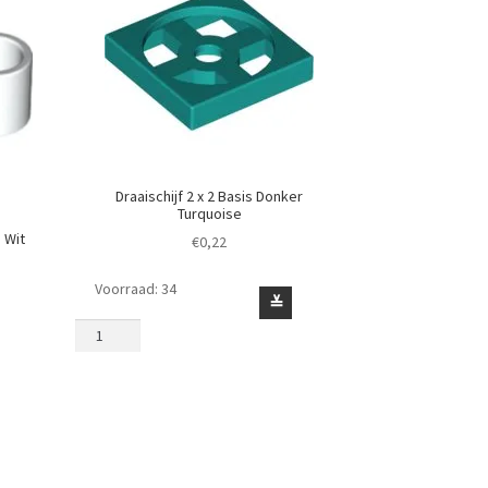
Draaischijf 2 x 2 Basis Donker
Turquoise
1 Wit
€
0,22
Voorraad: 34
Draaischijf
≚
2
x
2
Basis
Donker
Turquoise
aantal