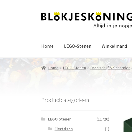
Ga
Ga
door
naar
naar
de
navigatie
inhoud
Home
LEGO-Stenen
Winkelmand
Home
LEGO Stenen
Draaischijf & Scharnier
Productcategorieën
LEGO Stenen
(11720)
Electrisch
(1)