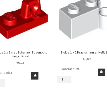
tje 1 x 2 met Scharnier Bovenop 1
Blokje 1 x 2 Draaischarnier Helft 
Vinger Rood
€
0,09
€
0,25
Voorraad: 94
Blokje
≚
orraad: 5
je
≚
1
x
2
Draaischarnier
Helft
rnier
1
nop