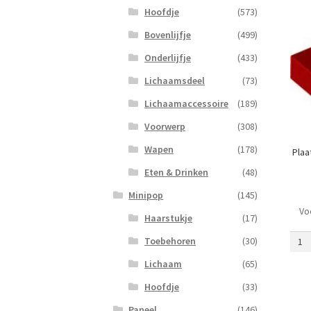
Hoofdje
(573)
Bovenlijfje
(499)
Onderlijfje
(433)
Lichaamsdeel
(73)
Lichaamaccessoire
(189)
Voorwerp
(308)
Wapen
(178)
Plaa
Eten & Drinken
(48)
Minipop
(145)
Vo
Plaat
Haarstukje
(17)
1
Toebehoren
(30)
x
2
Lichaam
(65)
met
Hoofdje
(33)
Scha
Bove
Paneel
(146)