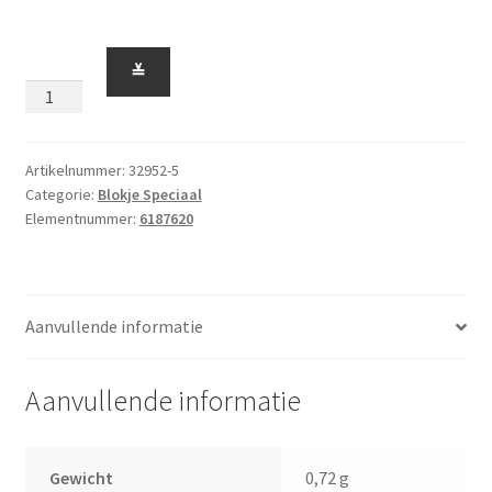
Blokje
≚
1
x
1
x
Artikelnummer:
32952-5
Categorie:
Blokje Speciaal
1'2
Elementnummer:
6187620
met
Nopjes
op
Zijkant
Aanvullende informatie
Rood
aantal
Aanvullende informatie
Gewicht
0,72 g