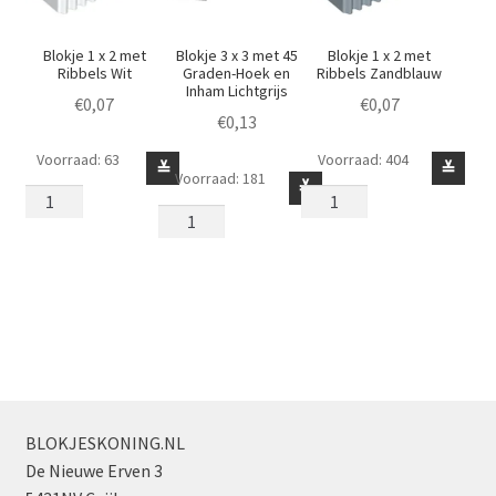
Blokje 1 x 2 met
Blokje 3 x 3 met 45
Blokje 1 x 2 met
Ribbels Wit
Graden-Hoek en
Ribbels Zandblauw
Inham Lichtgrijs
€
0,07
€
0,07
€
0,13
Voorraad: 63
Voorraad: 404
Blokje
Blokje
≚
≚
Voorraad: 181
Blokje
≚
1
1
3
x
x
x
2
2
3
met
met
met
Ribbels
Ribbels
45
Wit
Zandblauw
Graden-
aantal
aantal
Hoek
en
Inham
BLOKJESKONING.NL
Lichtgrijs
De Nieuwe Erven 3
aantal