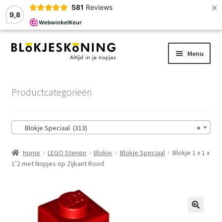
×
581
Reviews
9,8
Ga
Ga
Menu
door
naar
naar
de
Home
navigatie
inhoud
Productcategorieën
LEGO-Stenen
Blokje Speciaal (313)
×
Winkelmand
Home
LEGO Stenen
Blokje
Blokje Speciaal
Blokje 1 x 1 x
Afrekenen
1’2 met Nopjes op Zijkant Rood
Account
Zoekhulp