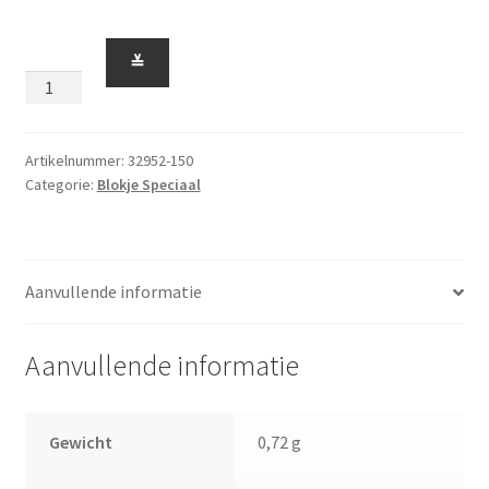
Blokje
≚
1
x
1
x
Artikelnummer:
32952-150
Categorie:
Blokje Speciaal
1'2
met
Nopjes
op
Aanvullende informatie
Zijkant
Middel
Noga
Aanvullende informatie
aantal
Gewicht
0,72 g