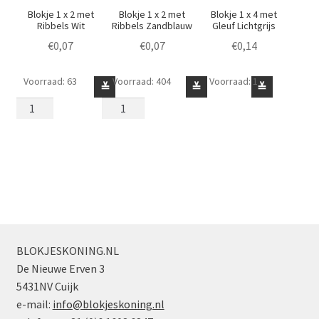
Blokje 1 x 2 met
Blokje 1 x 2 met
Blokje 1 x 4 met
Ribbels Wit
Ribbels Zandblauw
Gleuf Lichtgrijs
€
0,07
€
0,07
€
0,14
Voorraad: 63
Voorraad: 404
Voorraad: 1
Blokje
Blokje
Blokje
≚
≚
≚
1
1
1
x
x
x
2
2
4
met
met
met
Ribbels
Ribbels
Gleuf
Wit
Zandblauw
Lichtgrijs
aantal
aantal
aantal
BLOKJESKONING.NL
De Nieuwe Erven 3
5431NV Cuijk
e-mail:
info@blokjeskoning.nl