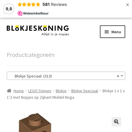
×
581
Reviews
9,8
Ga
Ga
Menu
door
naar
naar
de
Home
navigatie
inhoud
Productcategorieën
LEGO-Stenen
Blokje Speciaal (313)
×
Winkelmand
Home
LEGO Stenen
Blokje
Blokje Speciaal
Blokje 1 x 1 x
Afrekenen
1’2 met Nopjes op Zijkant Middel Noga
Account
Zoekhulp