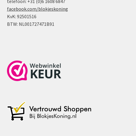
telefoon: +31 (0)6 1608 6847
facebook.com/blokjeskoning
KvK: 92501516
BTW: NL001727471B91