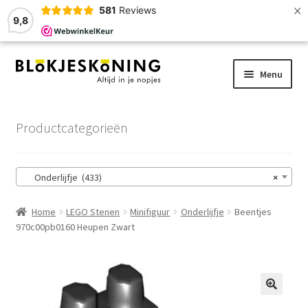
×
581
Reviews
9,8
Ga
Ga
Menu
door
naar
naar
de
Home
navigatie
inhoud
Productcategorieën
LEGO-Stenen
Onderlijfje (433)
×
Winkelmand
Home
LEGO Stenen
Minifiguur
Onderlijfje
Beentjes
Afrekenen
970c00pb0160 Heupen Zwart
Account
Zoekhulp