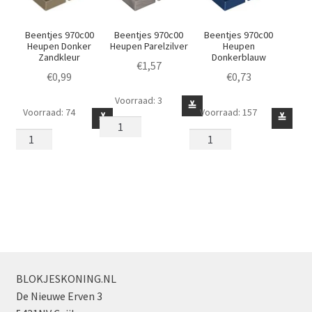
Beentjes 970c00
Beentjes 970c00
Beentjes 970c00
Heupen Donker
Heupen Parelzilver
Heupen
Zandkleur
Donkerblauw
€
1,57
€
0,99
€
0,73
Voorraad: 3
Beentjes
≚
Voorraad: 74
Voorraad: 157
Beentjes
Beentjes
≚
≚
970c00
970c00
970c00
Heupen
Heupen
Heupen
Parelzilver
Donker
Donkerblauw
aantal
Zandkleur
aantal
aantal
BLOKJESKONING.NL
De Nieuwe Erven 3