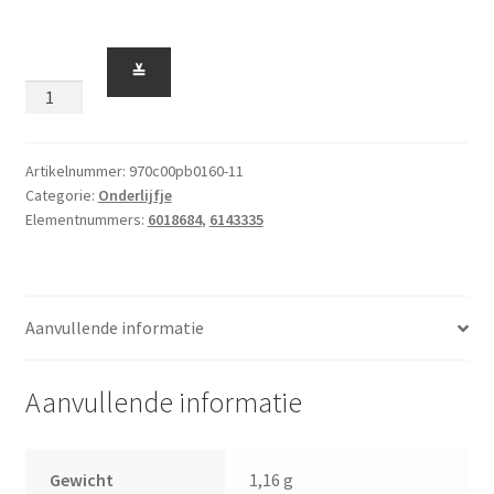
Beentjes
≚
970c00pb0160
Heupen
Zwart
aantal
Artikelnummer:
970c00pb0160-11
Categorie:
Onderlijfje
Elementnummers:
6018684
,
6143335
Aanvullende informatie
Aanvullende informatie
Gewicht
1,16 g