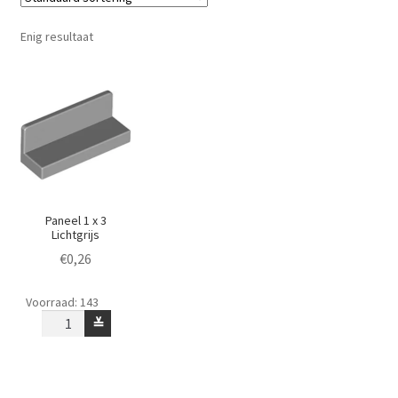
Enig resultaat
Paneel 1 x 3
Lichtgrijs
€
0,26
Paneel
Voorraad: 143
1
≚
x
3
Lichtgrijs