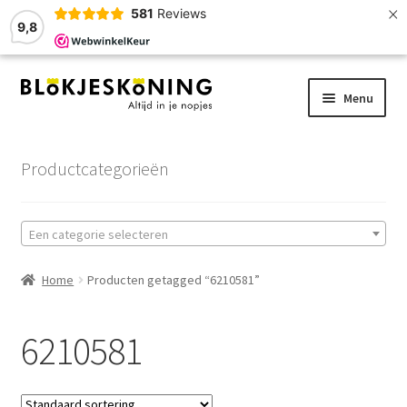
×
581
Reviews
9,8
Ga
Ga
Menu
door
naar
naar
de
Home
navigatie
inhoud
Productcategorieën
LEGO-Stenen
Een categorie selecteren
Winkelmand
Home
Producten getagged “6210581”
Afrekenen
Account
6210581
Zoekhulp