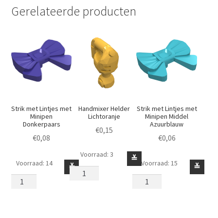
Gerelateerde producten
Strik met Lintjes met
Handmixer Helder
Strik met Lintjes met
Minipen
Lichtoranje
Minipen Middel
Donkerpaars
Azuurblauw
€
0,15
€
0,08
€
0,06
Voorraad: 3
Handmixer
≚
Voorraad: 14
Voorraad: 15
Strik
Strik
≚
≚
Helder
met
met
Lichtoranje
Lintjes
Lintjes
aantal
met
met
Minipen
Minipen