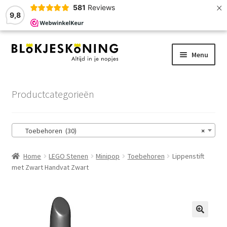
×
581
Reviews
9,8
Ga
Ga
Menu
door
naar
naar
de
Home
navigatie
inhoud
Productcategorieën
LEGO-Stenen
Toebehoren (30)
×
Winkelmand
Home
LEGO Stenen
Minipop
Toebehoren
Lippenstift
Afrekenen
met Zwart Handvat Zwart
Account
Zoekhulp