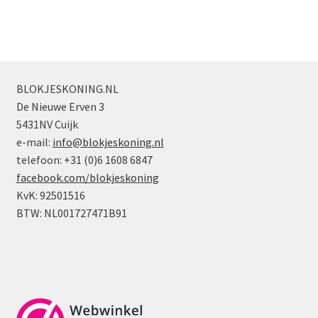
Donkerpaars
Middel
aantal
Azuurblauw
aantal
BLOKJESKONING.NL
De Nieuwe Erven 3
5431NV Cuijk
e-mail:
info@blokjeskoning.nl
telefoon: +31 (0)6 1608 6847
facebook.com/blokjeskoning
KvK: 92501516
BTW: NL001727471B91